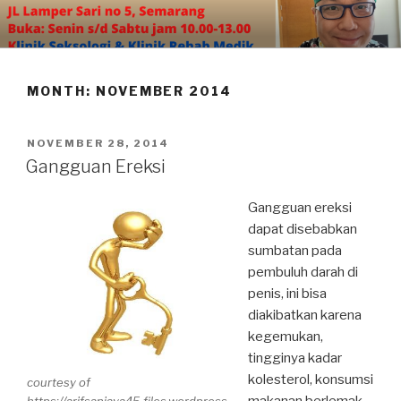
Skip
to
content
MONTH:
NOVEMBER 2014
POSTED
NOVEMBER 28, 2014
ON
Gangguan Ereksi
Gangguan ereksi
dapat disebabkan
sumbatan pada
pembuluh darah di
penis, ini bisa
diakibatkan karena
kegemukan,
tingginya kadar
kolesterol, konsumsi
courtesy of
makanan berlemak