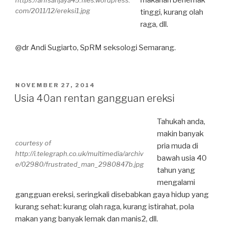
https://arifsanjaya45.files.wordpress.
com/2011/12/ereksi1.jpg
tinggi, kurang olah
raga, dll.
@dr Andi Sugiarto, SpRM seksologi Semarang.
POSTED
NOVEMBER 27, 2014
ON
Usia 40an rentan gangguan ereksi
Tahukah anda,
makin banyak
courtesy of
pria muda di
http://i.telegraph.co.uk/multimedia/archiv
bawah usia 40
e/02980/frustrated_man_2980847b.jpg
tahun yang
mengalami
gangguan ereksi, seringkali disebabkan gaya hidup yang
kurang sehat: kurang olah raga, kurang istirahat, pola
makan yang banyak lemak dan manis2, dll.