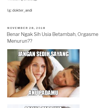
Ig: dokter_andi
POSTED
NOVEMBER 28, 2018
ON
Benar Ngak Sih Usia Betambah, Orgasme
Menurun??