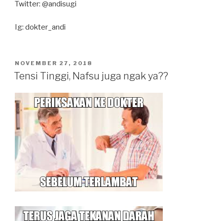
Twitter: @andisugi
Ig: dokter_andi
POSTED
NOVEMBER 27, 2018
ON
Tensi Tinggi, Nafsu juga ngak ya??