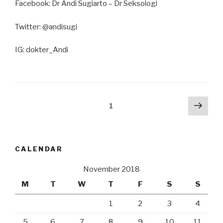
Facebook: Dr Andi Sugiarto – Dr Seksologi
Twitter: @andisugi
IG: dokter_Andi
Posts
Next
Page
1
pag
navigation
CALENDAR
November 2018
M
T
W
T
F
S
S
1
2
3
4
5
6
7
8
9
10
11