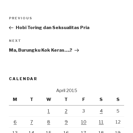
Post
Previous
PREVIOUS
navigation
Post
Hobi Toring dan Seksualitas Pria
Next
NEXT
Post
Ma, Burungku Kok Keras….?
CALENDAR
April 2015
M
T
W
T
F
S
S
1
2
3
4
5
6
7
8
9
10
11
12