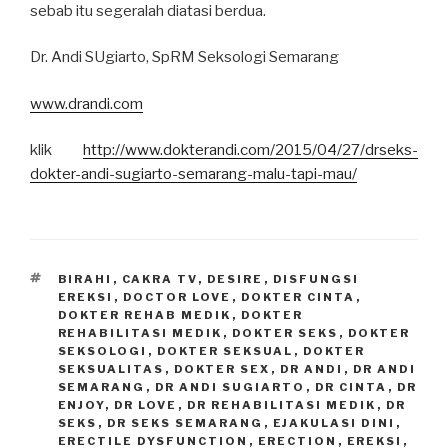
sebab itu segeralah diatasi berdua.
Dr. Andi SUgiarto, SpRM Seksologi Semarang
www.drandi.com
klik
http://www.dokterandi.com/2015/04/27/drseks-
dokter-andi-sugiarto-semarang-malu-tapi-mau/
TAGS
BIRAHI
,
CAKRA TV
,
DESIRE
,
DISFUNGSI
EREKSI
,
DOCTOR LOVE
,
DOKTER CINTA
,
DOKTER REHAB MEDIK
,
DOKTER
REHABILITASI MEDIK
,
DOKTER SEKS
,
DOKTER
SEKSOLOGI
,
DOKTER SEKSUAL
,
DOKTER
SEKSUALITAS
,
DOKTER SEX
,
DR ANDI
,
DR ANDI
SEMARANG
,
DR ANDI SUGIARTO
,
DR CINTA
,
DR
ENJOY
,
DR LOVE
,
DR REHABILITASI MEDIK
,
DR
SEKS
,
DR SEKS SEMARANG
,
EJAKULASI DINI
,
ERECTILE DYSFUNCTION
,
ERECTION
,
EREKSI
,