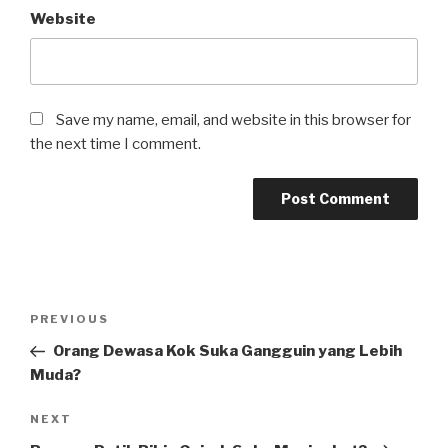
Website
Save my name, email, and website in this browser for
the next time I comment.
Post
Previous
PREVIOUS
navigation
Post
Orang Dewasa Kok Suka Gangguin yang Lebih
Muda?
Next
NEXT
Post