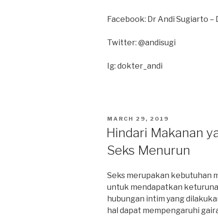
Facebook: Dr Andi Sugiarto – 
Twitter: @andisugi
Ig: dokter_andi
POSTED
MARCH 29, 2019
ON
Hindari Makanan y
Seks Menurun
Seks merupakan kebutuhan man
untuk mendapatkan keturunan
hubungan intim yang dilakukan
hal dapat mempengaruhi gaira