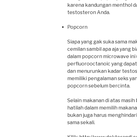
karena kandungan menthol da
testosteron Anda.
Popcorn
Siapa yang gak suka sama maka
cemilan sambil apa aja yang bia
dalam popcorn microwave in
perfluorooctanoic yang dapa
dan menurunkan kadar testost
memiliki pengalaman seks ya
popcorn sebelum bercinta.
Selain makanan di atas masih 
hatilah dalam memilih makana
bukan juga harus menghindar
sama sekali.