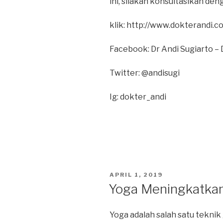
ini, silakan konsultasikan den
klik: http://www.dokterandi.
Facebook: Dr Andi Sugiarto – 
Twitter: @andisugi
Ig: dokter_andi
POSTED
APRIL 1, 2019
ON
Yoga Meningkatkan
Yoga adalah salah satu tekni