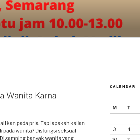
CALENDAR
da Wanita Karna
M
T
kaitkan pada pria. Tapi apakah kalian
3
4
di pada wanita? Disfungsi seksual
. Di samping banyak wanita yang
10
11