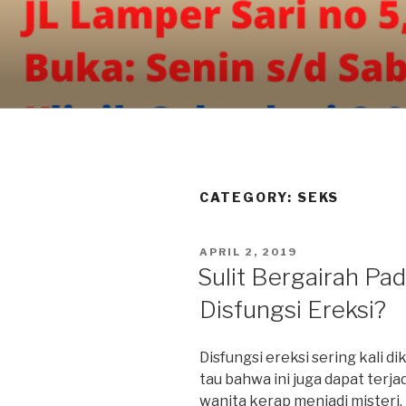
Skip
to
content
CATEGORY:
SEKS
POSTED
APRIL 2, 2019
ON
Sulit Bergairah Pa
Disfungsi Ereksi?
Disfungsi ereksi sering kali di
tau bahwa ini juga dapat terja
wanita kerap menjadi misteri