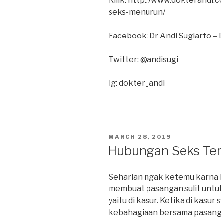
Kllik: http://www.dokterandi
seks-menurun/
Facebook: Dr Andi Sugiarto – 
Twitter: @andisugi
Ig: dokter_andi
POSTED
MARCH 28, 2019
ON
Hubungan Seks Ter
Seharian ngak ketemu karna k
membuat pasangan sulit untu
yaitu di kasur. Ketika di kas
kebahagiaan bersama pasanga