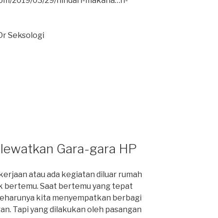
.com/2019/03/29/hindari-makana…h-
Dr Seksologi
lewatkan Gara-gara HP
erjaan atau ada kegiatan diluar rumah
k bertemu. Saat bertemu yang tepat
ur seharunya kita menyempatkan berbagi
n. Tapi yang dilakukan oleh pasangan