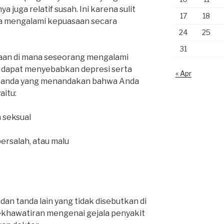
ya juga relatif susah. Ini karena sulit
17
18
a mengalami kepuasaan secara
24
25
31
daan di mana seseorang mengalami
g dapat menyebabkan depresi serta
« Apr
 tanda yang menandakan bahwa Anda
aitu:
 seksual
bersalah, atau malu
an tanda lain yang tidak disebutkan di
kekhawatiran mengenai gejala penyakit