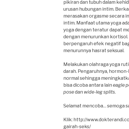
pikiran dan tubuh dalam kehid
urusan hubungan intim. Berka
merasakan orgasme secara i
intim. Manfaat utama yoga ada
yoga dengan teratur dapat me
dengan menurunkan kortisol.
berpengaruh efek negatif bagi
menurunnya hasrat seksual.
Melakukan olahraga yoga rut
darah. Pengaruhnya, hormon-
normal sehingga meningkatka
bisa dicoba antara lain
eagle p
pose
dan
wide-leg splits
.
Selamat mencoba… semoga s
Klik: http://www.dokterandi
gairah-seks/