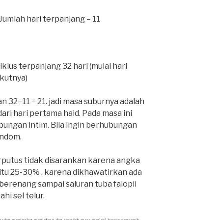
= Jumlah hari terpanjang – 11
iklus terpanjang 32 hari (mulai hari
ikutnya)
an 32–11 = 21. jadi masa suburnya adalah
dari hari pertama haid. Pada masa ini
ubungan intim. Bila ingin berhubungan
ondom.
putus tidak disarankan karena angka
itu 25-30% , karena dikhawatirkan ada
 berenang sampai saluran tuba falopii
hi sel telur.