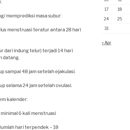
.
17
18
g/ memprediksi masa subur:
24
25
31
klus menstruasi teratur antara 28 hari
« Apr
r dari indung telur) terjadi 14 hari
n datang.
p sampai 48 jam setelah ejakulasi.
dup selama 24 jam setelah ovulasi.
em kalender:
, minimal 6 kali menstruasi
 Jumlah hari terpendek – 18