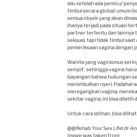
lalu setelah ada pemicu/ penye
timbul secara global/ umum (t
semua obyek yang akan dimasu
(hanya terjadi pada situasi te
partner tertentu dan lainnya 
seksual, tapi tidak timbul s
pemeriksaan vagina dengan ja
Wanita yang vaginismus seri
sempit’, sehingga vagina har
bayangan bahwa hubungan sek
menimbulkan nyeri. Padahal w
meregangkan vagina, mereka j
sekitar vagina, ini bisa dilati
Untuk cara latihan, bisa dilih
@@Rehab Your Sex Life! dr An
Image was taken from: