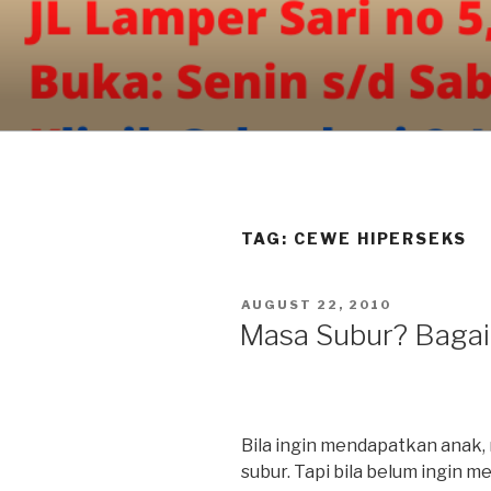
Skip
to
content
TAG:
CEWE HIPERSEKS
POSTED
AUGUST 22, 2010
ON
Masa Subur? Baga
Bila ingin mendapatkan anak
subur. Tapi bila belum ingin 