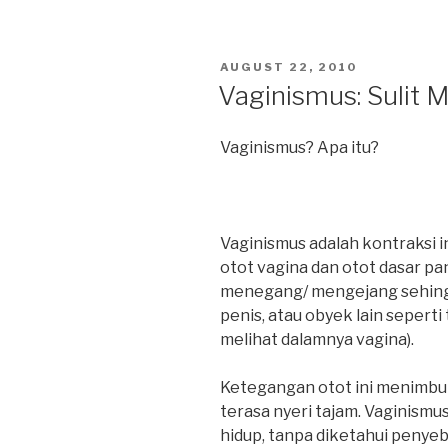
POSTED
AUGUST 22, 2010
ON
Vaginismus: Sulit 
Vaginismus? Apa itu?
Vaginismus adalah kontraksi i
otot vagina dan otot dasar pan
menegang/ mengejang sehingg
penis, atau obyek lain sepert
melihat dalamnya vagina).
Ketegangan otot ini menimbulk
terasa nyeri tajam. Vaginismu
hidup, tanpa diketahui penyeb