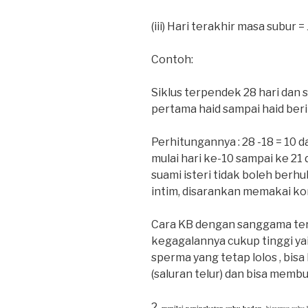
(iii) Hari terakhir masa subur 
Contoh:
Siklus terpendek 28 hari dan s
pertama haid sampai haid ber
Perhitungannya : 28 -18 = 10 d
mulai hari ke-10 sampai ke 21 
suami isteri tidak boleh berh
intim, disarankan memakai k
Cara KB dengan sanggama ter
kegagalannya cukup tinggi ya
sperma yang tetap lolos , bisa
(saluran telur) dan bisa membua
2.