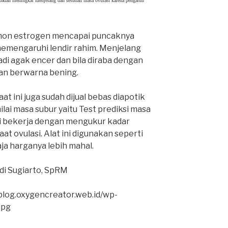
 badan meningkat menjelang dan sesudah masa ovulasi karena pengaruh
on estrogen mencapai puncaknya
 memengaruhi lendir rahim. Menjelang
jadi agak encer dan bila diraba dengan
an berwarna bening.
Saat ini juga sudah dijual bebas diapotik
lai masa subur yaitu Test prediksi masa
 ini bekerja dengan mengukur kadar
t ovulasi. Alat ini digunakan seperti
aja harganya lebih mahal.
di Sugiarto, SpRM
/blog.oxygencreator.web.id/wp-
jpg