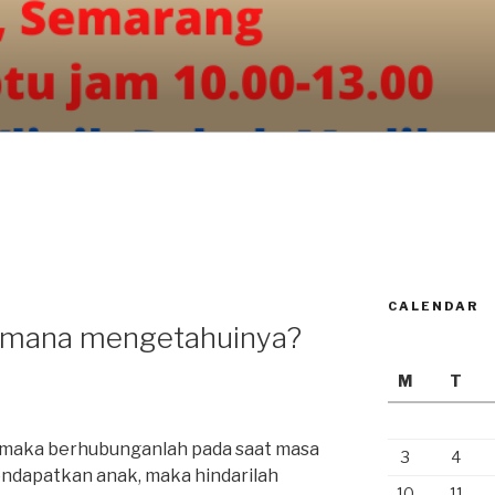
CALENDAR
imana mengetahuinya?
M
T
, maka berhubunganlah pada saat masa
3
4
mendapatkan anak, maka hindarilah
10
11