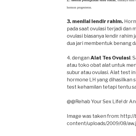
menilai peningkatan suhu badan
, biasanya suhu
hormon progesteron.
3. menilai lendir rahim.
Horm
pada saat ovulasi terjadi dan
ovulasi biasanya lendir rahim 
dua jari membentuk benang d
4. dengan
Alat Tes Ovulasi
. 
atau toko obat alat untuk meni
subur atau ovulasi. Alat test
hormone LH yang dihasilkan saa
test kehamilan tetapi tentu s
@@Rehab Your Sex Life! dr An
Image was taken from: http:/
content/uploads/2009/08/aw.