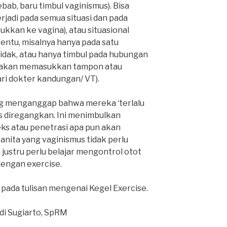
bab, baru timbul vaginismus). Bisa
erjadi pada semua situasi dan pada
kkan ke vagina), atau situasional
rtentu, misalnya hanya pada satu
tidak, atau hanya timbul pada hubungan
aat akan memasukkan tampon atau
ri dokter kandungan/ VT).
ng menganggap bahwa mereka ‘terlalu
us diregangkan. Ini menimbulkan
s atau penetrasi apa pun akan
anita yang vaginismus tidak perlu
ustru perlu belajar mengontrol otot
h dengan exercise.
at pada tulisan mengenai Kegel Exercise.
di Sugiarto, SpRM