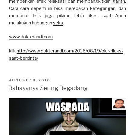
memberikan efek relaksasi dan membangkitkan
gairah
.
Cara-cara seperti ini bisa meredakan ketegangan, dan
membuat fisik juga pikiran lebih rikes, saat Anda
melakukan hubungan
seks
.
www.dokterandi.com
klik:
http://www.dokterandi.com/2016/08/19/biar-rileks-
saat-bercinta/
POSTED
AUGUST 18, 2016
ON
Bahayanya Sering Begadang