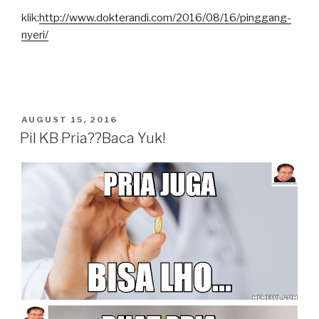
klik:
http://www.dokterandi.com/2016/08/16/pinggang-
nyeri/
POSTED
AUGUST 15, 2016
ON
Pil KB Pria??Baca Yuk!