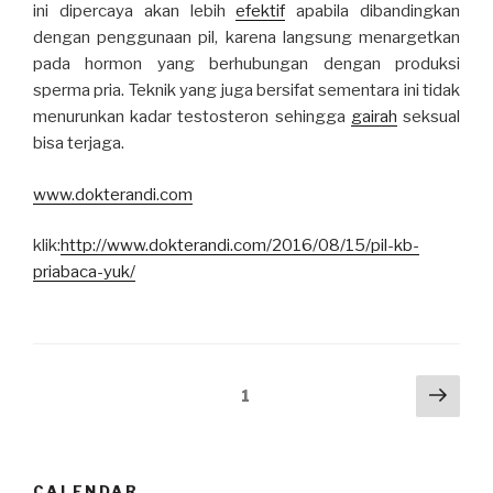
ini dipercaya akan lebih
efektif
apabila dibandingkan
dengan penggunaan pil, karena langsung menargetkan
pada hormon yang berhubungan dengan produksi
sperma pria. Teknik yang juga bersifat sementara ini tidak
menurunkan kadar testosteron sehingga
gairah
seksual
bisa terjaga.
www.dokterandi.com
klik:
http://www.dokterandi.com/2016/08/15/pil-kb-
priabaca-yuk/
Posts
Next
Page
1
pag
navigation
CALENDAR