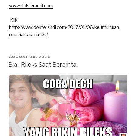
www.dokterandi.com
Klik:
http://www.dokterandi.com/2017/01/06/
keuntungan-
ola…ualitas-ereksi
/
POSTED
AUGUST 19, 2016
ON
Biar Rileks Saat Bercinta..