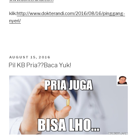
klik:
http://www.dokterandi.com/2016/08/16/pinggang-
nyeri/
POSTED
AUGUST 15, 2016
ON
Pil KB Pria??Baca Yuk!