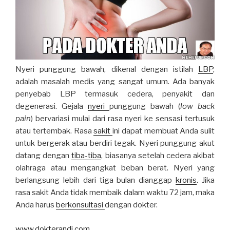
Nyeri punggung bawah, dikenal dengan istilah
LBP
,
adalah masalah medis yang sangat umum. Ada banyak
penyebab LBP termasuk cedera, penyakit dan
degenerasi. Gejala
nyeri
punggung bawah (
low back
pain
) bervariasi mulai dari rasa nyeri ke sensasi tertusuk
atau tertembak. Rasa
sakit
ini dapat membuat Anda sulit
untuk bergerak atau berdiri tegak. Nyeri punggung akut
datang dengan
tiba-tiba
, biasanya setelah cedera akibat
olahraga atau mengangkat beban berat. Nyeri yang
berlangsung lebih dari tiga bulan dianggap
kronis
. Jika
rasa sakit Anda tidak membaik dalam waktu 72 jam, maka
Anda harus
berkonsultasi
dengan dokter.
www.dokterandi.com