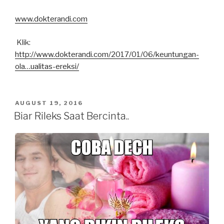
www.dokterandi.com
Klik:
http://www.dokterandi.com/2017/01/06/
keuntungan-
ola…ualitas-ereksi
/
POSTED
AUGUST 19, 2016
ON
Biar Rileks Saat Bercinta..