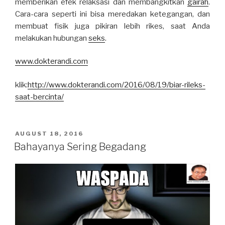
memberikan efek relaksasi dan membangkitkan
gairah
.
Cara-cara seperti ini bisa meredakan ketegangan, dan
membuat fisik juga pikiran lebih rikes, saat Anda
melakukan hubungan
seks
.
www.dokterandi.com
klik:
http://www.dokterandi.com/2016/08/19/biar-rileks-
saat-bercinta/
POSTED
AUGUST 18, 2016
ON
Bahayanya Sering Begadang