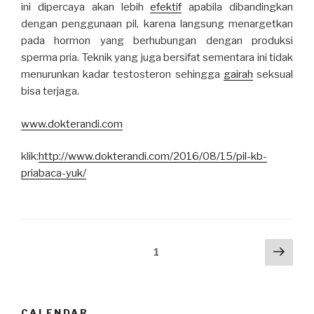
ini dipercaya akan lebih
efektif
apabila dibandingkan
dengan penggunaan pil, karena langsung menargetkan
pada hormon yang berhubungan dengan produksi
sperma pria. Teknik yang juga bersifat sementara ini tidak
menurunkan kadar testosteron sehingga
gairah
seksual
bisa terjaga.
www.dokterandi.com
klik:
http://www.dokterandi.com/2016/08/15/pil-kb-
priabaca-yuk/
Posts
Next
Page
1
pag
navigation
CALENDAR