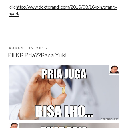
klik:
http://www.dokterandi.com/2016/08/16/pinggang-
nyeri/
POSTED
AUGUST 15, 2016
ON
Pil KB Pria??Baca Yuk!