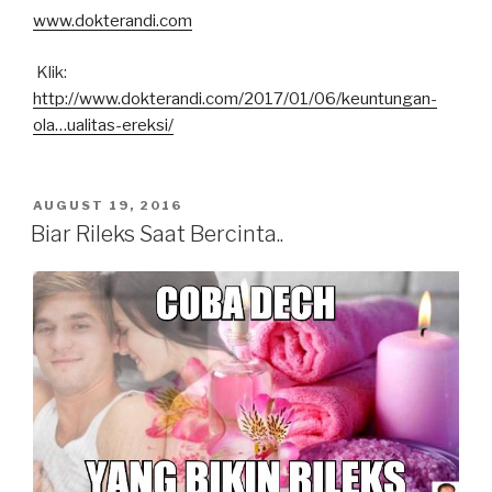
www.dokterandi.com
Klik:
http://www.dokterandi.com/2017/01/06/
keuntungan-
ola…ualitas-ereksi
/
POSTED
AUGUST 19, 2016
ON
Biar Rileks Saat Bercinta..