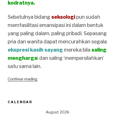
kodratnya.
Sebetulnya bidang
seksologi
pun sudah
memfasilitasi emansipasi ini dalam bentuk
yang paling dalam, paling pribadi. Sepasang
pria dan wanita dapat mencurahkan segala
ekspresi kasih sayang
mereka bila
saling
mengharga
i
dan saling ‘mempersilahkan’
satu sama lain.
“Kopi
Continue reading
opo
Jahe?
Kaum
CALENDAR
wanita:
suarakan
August 2026