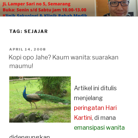
Skip
to
content
TAG:
SEJAJAR
POSTED
APRIL 14, 2008
ON
Kopi opo Jahe? Kaum wanita: suarakan
maumu!
Artikel ini ditulis
menjelang
peringatan Hari
Kartini
, di mana
emansipasi wanita
didengungkan.