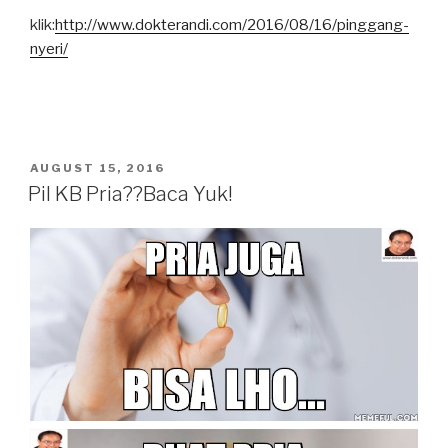
klik:
http://www.dokterandi.com/2016/08/16/pinggang-
nyeri/
POSTED
AUGUST 15, 2016
ON
Pil KB Pria??Baca Yuk!