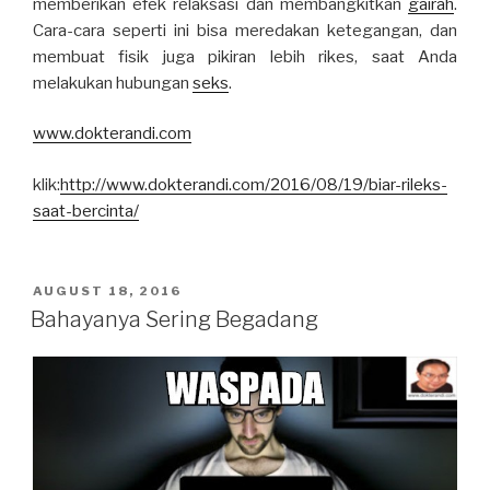
memberikan efek relaksasi dan membangkitkan
gairah
.
Cara-cara seperti ini bisa meredakan ketegangan, dan
membuat fisik juga pikiran lebih rikes, saat Anda
melakukan hubungan
seks
.
www.dokterandi.com
klik:
http://www.dokterandi.com/2016/08/19/biar-rileks-
saat-bercinta/
POSTED
AUGUST 18, 2016
ON
Bahayanya Sering Begadang