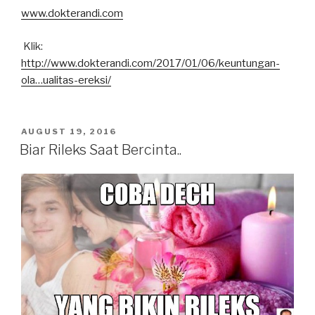
www.dokterandi.com
Klik:
http://www.dokterandi.com/2017/01/06/
keuntungan-
ola…ualitas-ereksi
/
POSTED
AUGUST 19, 2016
ON
Biar Rileks Saat Bercinta..