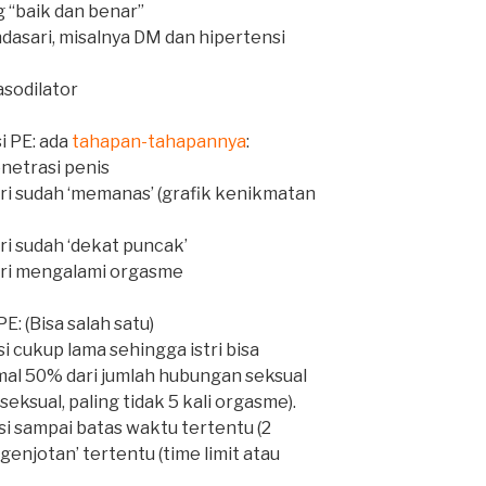
 “baik dan benar”
asari, misalnya DM dan hipertensi
asodilator
i PE: ada
tahapan-tahapannya
:
netrasi penis
tri sudah ‘memanas’ (grafik kenikmatan
ri sudah ‘dekat puncak’
tri mengalami orgasme
: (Bisa salah satu)
i cukup lama sehingga istri bisa
al 50% dari jumlah hubungan seksual
seksual, paling tidak 5 kali orgasme).
si sampai batas waktu tertentu (2
genjotan’ tertentu (time limit atau