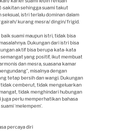
kan/ karier suami lebih rendah
akit-sakitan sehingga suami takut
eksual, istri terlalu dominan dalam
gairah/ kurang mesra/ dingin/ frigid.
aik suami maupun istri, tidak bisa
masalahnya. Dukungan dari istri bisa
kungan aktif bisa berupa kata-kata
emangat yang positif, ikut membuat
armonis dan mesra, suasana kamar
“mengundang”, misalnya dengan
ang tetap bersih dan wangi. Dukungan
, tidak cemberut, tidak mengeluarkan
mangat, tidak menghindari hubungan
ri juga perlu memperhatikan bahasa
 suami ‘melempem’.
sa percaya diri