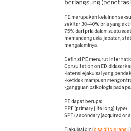
berlangsung (penetrasi 
PE merupakan kelainan seksual
sekitar 30-40% pria yang aktif
75% dari pria dalam suatu saa
memandang usia, jabatan, stat
mengalaminya.
Definisi PE menurut Internati
Consultation on ED, didasarka
-latensi ejakulasi yang pende
-ketidak mampuan mengontrol
-gangguan psikologis pada pa
PE dapat berupa:
PPE (primary [life long] type)
SPE ( secondary [acquired or s
Ejakulasi dini
bisa ditoleransi
(