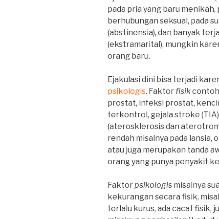
pada pria yang baru menikah, 
berhubungan seksual, pada su
(abstinensia), dan banyak terj
(ekstramarital), mungkin ka
orang baru.
Ejakulasi dini bisa terjadi kar
psikologis
. Faktor
fisik
contoh
prostat, infeksi prostat, kenc
terkontrol, gejala stroke (TI
(aterosklerosis dan aterotromb
rendah misalnya pada lansia, o
atau juga merupakan tanda awa
orang yang punya penyakit ken
Faktor
psikologis
misalnya sua
kekurangan secara fisik, misal
terlalu kurus, ada cacat fisik,