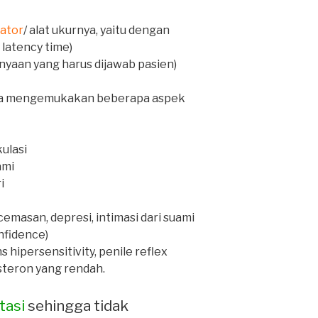
kator
/ alat ukurnya, yaitu dengan
 latency time)
nyaan yang harus dijawab pasien)
ya mengemukakan beberapa aspek
ulasi
ami
i
ecemasan, depresi, intimasi dari suami
onfidence)
ns hipersensitivity, penile reflex
osteron yang rendah.
tasi
sehingga tidak