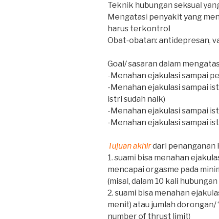
Teknik hubungan seksual yang
Mengatasi penyakit yang mend
harus terkontrol
Obat-obatan: antidepresan, v
Goal/ sasaran dalam mengatas
-Menahan ejakulasi sampai pe
-Menahan ejakulasi sampai is
istri sudah naik)
-Menahan ejakulasi sampai ist
-Menahan ejakulasi sampai is
Tujuan akhir
dari penanganan PE
1. suami bisa menahan ejakulas
mencapai orgasme pada minim
(misal, dalam 10 kali hubungan 
2. suami bisa menahan ejakula
menit) atau jumlah dorongan/ ‘
number of thrust limit)