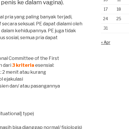
penis ke dalam vagina).
17
18
 pria yang paling banyak terjadi,
24
25
 secara seksual. PE dapat dialami oleh
31
t dalam kehidupannya. PE juga tidak
us sosial, semua pria dapat
« Apr
onal Committee of the First
n dari
3 kriteria
esensial:
k: 2 menit atau kurang
 ejakulasi
sien dan/ atau pasangannya
ituational] type)
masih bisa dianggap normal/ fisiologis)