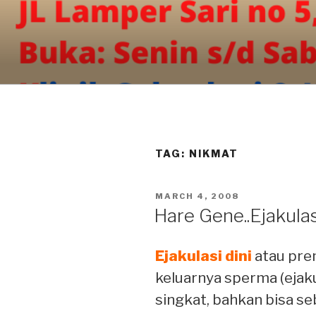
Skip
to
content
TAG:
NIKMAT
POSTED
MARCH 4, 2008
ON
Hare Gene..Ejakulas
Ejakulasi dini
atau pre
keluarnya sperma (ejak
singkat, bahkan bisa s