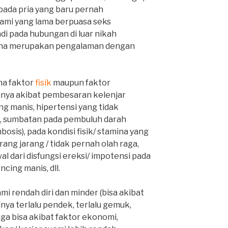
pada pria yang baru pernah
ami yang lama berpuasa seks
adi pada hubungan di luar nikah
rena merupakan pengalaman dengan
ena faktor
fisik
maupun faktor
nya akibat pembesaran kelenjar
ing manis, hipertensi yang tidak
A), sumbatan pada pembuluh darah
osis), pada kondisi fisik/ stamina yang
rang jarang / tidak pernah olah raga,
l dari disfungsi ereksi/ impotensi pada
cing manis, dll.
mi rendah diri dan minder (bisa akibat
nya terlalu pendek, terlalu gemuk,
 juga bisa akibat faktor ekonomi,