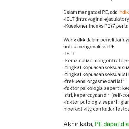
Dalam mengatasi PE, ada
indi
-IELT (intravaginal ejaculatory
-Kuesioner Indeks PE (7 perta
Wang dkk dalam penelitiann
untuk mengevaluasi PE
-IELT
-kemampuan mengontrol ejak
-tingkat kepuasan seksual su
-tingkat kepuasan seksual istr
-frekuensi orgasme dari istri
-faktor psikologis, seperti: k
istri, kepercayaan diri (self-c
-faktor patologis, seperti: gla
hiperactivity, dan kadar test
Akhir kata,
PE dapat dia