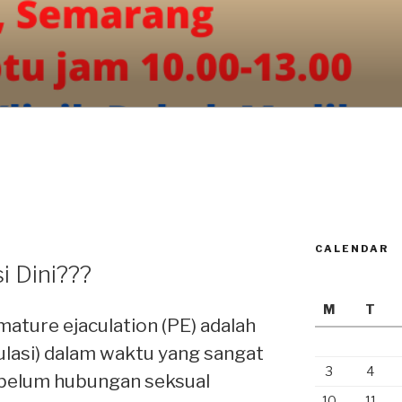
CALENDAR
i Dini???
M
T
mature ejaculation (PE) adalah
ulasi) dalam waktu yang sangat
3
4
ebelum hubungan seksual
10
11