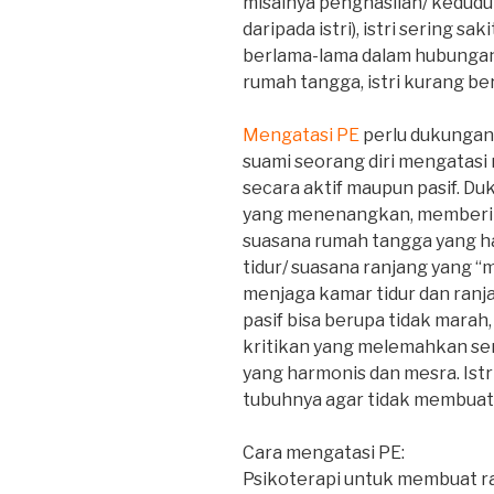
misalnya penghasilan/ kedudu
daripada istri), istri sering s
berlama-lama dalam hubungan s
rumah tangga, istri kurang ber
Mengatasi PE
perlu dukungan b
suami seorang diri mengatasi 
secara aktif maupun pasif. Du
yang menenangkan, memberi s
suasana rumah tangga yang h
tidur/ suasana ranjang yang 
menjaga kamar tidur dan ranj
pasif bisa berupa tidak marah
kritikan yang melemahkan se
yang harmonis dan mesra. Ist
tubuhnya agar tidak membuat
Cara mengatasi PE:
Psikoterapi untuk membuat ra