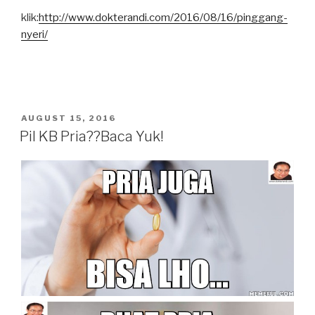
klik:
http://www.dokterandi.com/2016/08/16/pinggang-
nyeri/
POSTED
AUGUST 15, 2016
ON
Pil KB Pria??Baca Yuk!