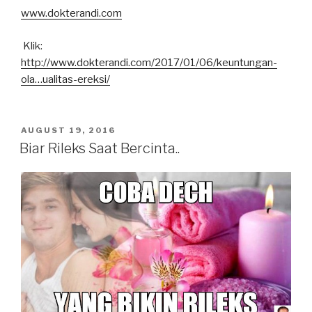
www.dokterandi.com
Klik:
http://www.dokterandi.com/2017/01/06/
keuntungan-
ola…ualitas-ereksi
/
POSTED
AUGUST 19, 2016
ON
Biar Rileks Saat Bercinta..