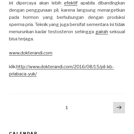
ini dipercaya akan lebih
efektif
apabila dibandingkan
dengan penggunaan pil, karena langsung menargetkan
pada hormon yang berhubungan dengan produksi
sperma pria. Teknik yang juga bersifat sementara ini tidak
menurunkan kadar testosteron sehingga
gairah
seksual
bisa terjaga.
www.dokterandi.com
klik:
http://www.dokterandi.com/2016/08/15/pil-kb-
priabaca-yuk/
Posts
Next
Page
1
pag
navigation
CALENDAR