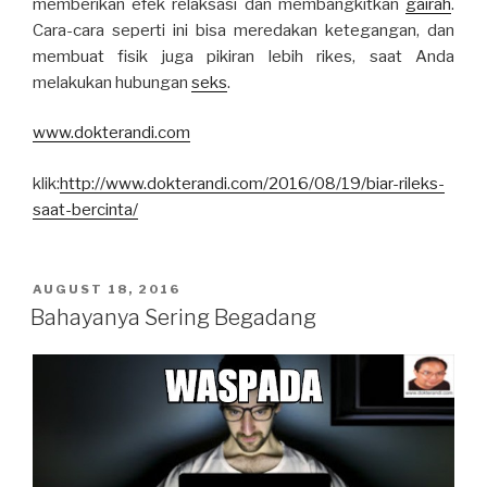
memberikan efek relaksasi dan membangkitkan
gairah
.
Cara-cara seperti ini bisa meredakan ketegangan, dan
membuat fisik juga pikiran lebih rikes, saat Anda
melakukan hubungan
seks
.
www.dokterandi.com
klik:
http://www.dokterandi.com/2016/08/19/biar-rileks-
saat-bercinta/
POSTED
AUGUST 18, 2016
ON
Bahayanya Sering Begadang