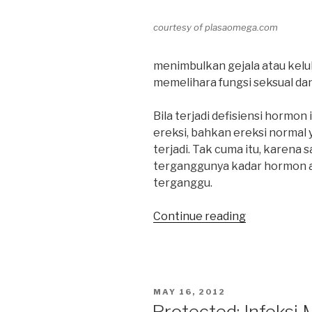
courtesy of plasaomega.com
menimbulkan gejala atau kelu
memelihara fungsi seksual dan
Bila terjadi defisiensi hormon 
ereksi, bahkan ereksi normal y
terjadi. Tak cuma itu, karena
terganggunya kadar hormon a
terganggu.
“Masih
Continue reading
Muda,
Ereksi
sudah
Menurun?”
POSTED
MAY 16, 2012
ON
Protected: Infeksi 