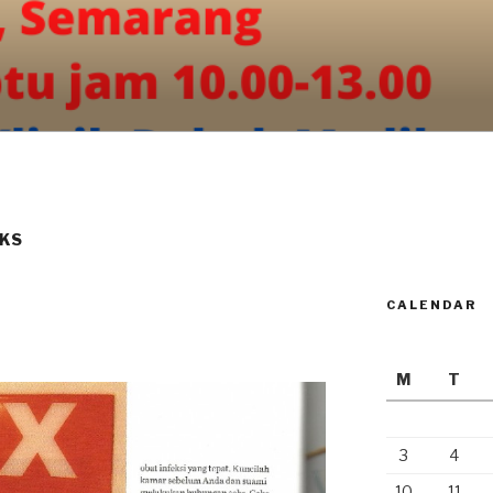
EKS
CALENDAR
M
T
3
4
10
11