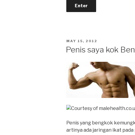
POSTED
MAY 15, 2012
ON
Penis saya kok Be
Penis yang bengkok kemungki
artinya ada jaringan ikat pada