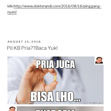
klik:
http://www.dokterandi.com/2016/08/16/pinggang-
nyeri/
POSTED
AUGUST 15, 2016
ON
Pil KB Pria??Baca Yuk!