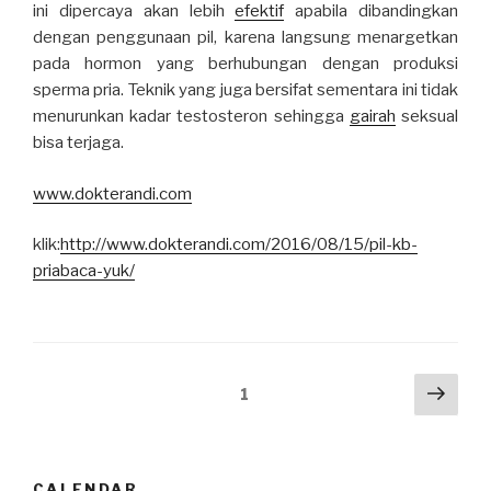
ini dipercaya akan lebih
efektif
apabila dibandingkan
dengan penggunaan pil, karena langsung menargetkan
pada hormon yang berhubungan dengan produksi
sperma pria. Teknik yang juga bersifat sementara ini tidak
menurunkan kadar testosteron sehingga
gairah
seksual
bisa terjaga.
www.dokterandi.com
klik:
http://www.dokterandi.com/2016/08/15/pil-kb-
priabaca-yuk/
Posts
Next
Page
1
pag
navigation
CALENDAR