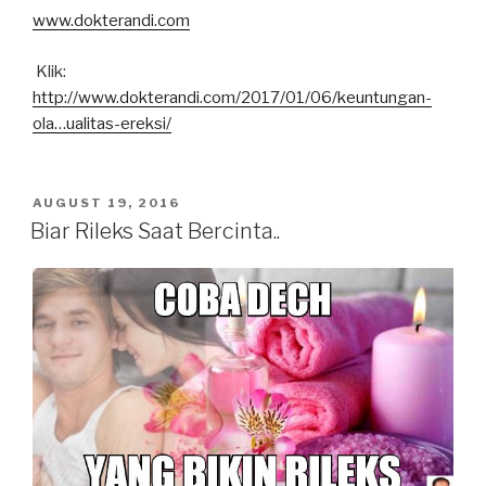
www.dokterandi.com
Klik:
http://www.dokterandi.com/2017/01/06/
keuntungan-
ola…ualitas-ereksi
/
POSTED
AUGUST 19, 2016
ON
Biar Rileks Saat Bercinta..