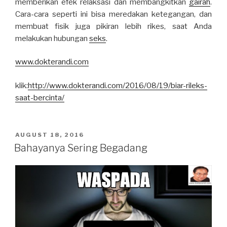
memberikan efek relaksasi dan membangkitkan
gairah
.
Cara-cara seperti ini bisa meredakan ketegangan, dan
membuat fisik juga pikiran lebih rikes, saat Anda
melakukan hubungan
seks
.
www.dokterandi.com
klik:
http://www.dokterandi.com/2016/08/19/biar-rileks-
saat-bercinta/
POSTED
AUGUST 18, 2016
ON
Bahayanya Sering Begadang