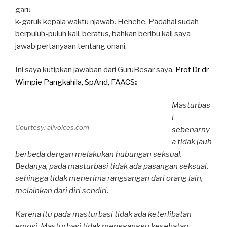
garu
k-garuk kepala waktu njawab. Hehehe. Padahal sudah
berpuluh-puluh kali, beratus, bahkan beribu kali saya
jawab pertanyaan tentang onani.
Ini saya kutipkan jawaban dari GuruBesar saya,
Prof Dr dr
Wimpie Pangkahila, SpAnd, FAACS
:
Masturbas
i
Courtesy: allvoices.com
sebenarny
a tidak jauh
berbeda dengan melakukan hubungan seksual.
Bedanya, pada masturbasi tidak ada pasangan seksual,
sehingga tidak menerima rangsangan dari orang lain,
melainkan dari diri sendiri.
Karena itu pada masturbasi tidak ada keterlibatan
emosi. Masturbasi tidak mengganggu kesehatan.