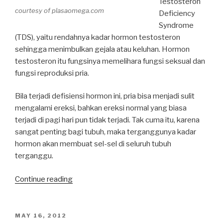
Testosteron
courtesy of plasaomega.com
Deficiency
Syndrome
(TDS), yaitu rendahnya kadar hormon testosteron
sehingga menimbulkan gejala atau keluhan. Hormon
testosteron itu fungsinya memelihara fungsi seksual dan
fungsi reproduksi pria.
Bila terjadi defisiensi hormon ini, pria bisa menjadi sulit
mengalami ereksi, bahkan ereksi normal yang biasa
terjadi di pagi hari pun tidak terjadi. Tak cuma itu, karena
sangat penting bagi tubuh, maka terganggunya kadar
hormon akan membuat sel-sel di seluruh tubuh
terganggu.
“Masih
Continue reading
Muda,
Ereksi
sudah
POSTED
MAY 16, 2012