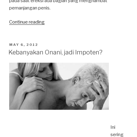
pada saat ereksi ada bagian yang menghambat
pemanjangan penis.
“Penis
Continue reading
saya
kok
Bengkok
POSTED
MAY 6, 2012
ON
Dok?”
Kebanyakan Onani, jadi Impoten?
Ini
sering