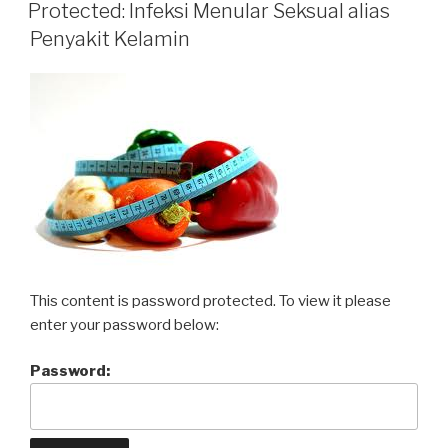
ON
Menurun?”
Protected: Infeksi Menular Seksual alias
Penyakit Kelamin
This content is password protected. To view it please
enter your password below:
Password: