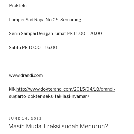
Praktek :
Lamper Sari Raya No 05, Semarang
Senin Sampai Dengan Jumat Pk 11.00 – 20.00
Sabtu Pk 10.00 – 16.00
www.drandi.com
klik
http://www.dokterandi.com/2015/04/18/drandi-
sugiarto-dokter-seks-tak-lagi-nyaman/
POSTED
JUNE 14, 2012
ON
Masih Muda, Ereksi sudah Menurun?