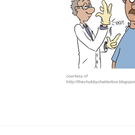
courtesy of
http://thechubbychatterbox.blogspo