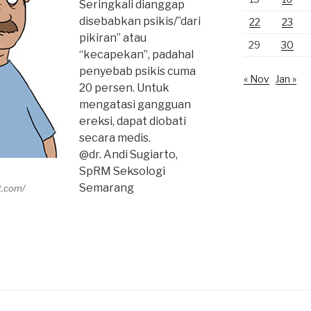
Seringkali dianggap
disebabkan psikis/”dari
22
23
pikiran” atau
29
30
“kecapekan”, padahal
penyebab psikis cuma
« Nov
Jan »
20 persen. Untuk
mengatasi gangguan
ereksi, dapat diobati
secara medis.
@dr. Andi Sugiarto,
SpRM Seksologi
Semarang
t.com/