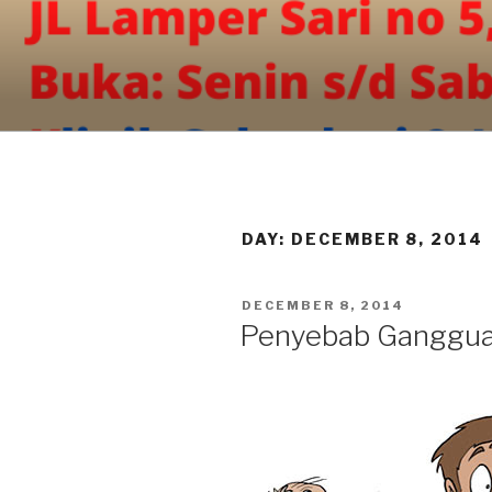
Skip
to
content
DAY:
DECEMBER 8, 2014
POSTED
DECEMBER 8, 2014
ON
Penyebab Ganggua