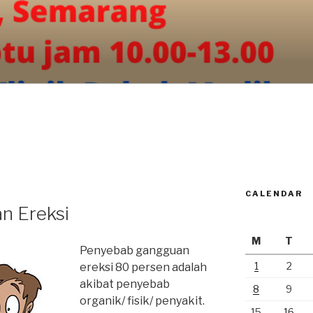
CALENDAR
n Ereksi
M
T
Penyebab gangguan
1
2
ereksi 80 persen adalah
akibat penyebab
8
9
organik/ fisik/ penyakit.
15
16