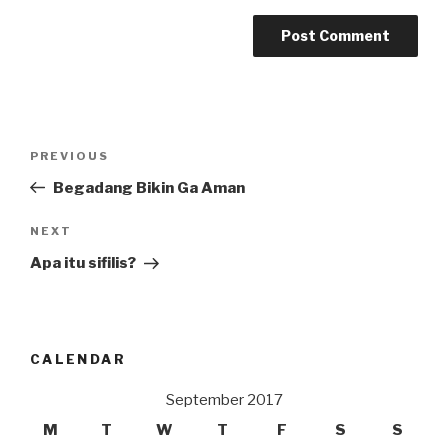
Post
Previous
PREVIOUS
navigation
Post
Begadang Bikin Ga Aman
Next
NEXT
Post
Apa itu sifilis?
CALENDAR
September 2017
M
T
W
T
F
S
S