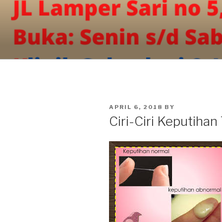
Skip
to
content
POSTED
APRIL 6, 2018
BY
ON
Ciri-Ciri Keputiha