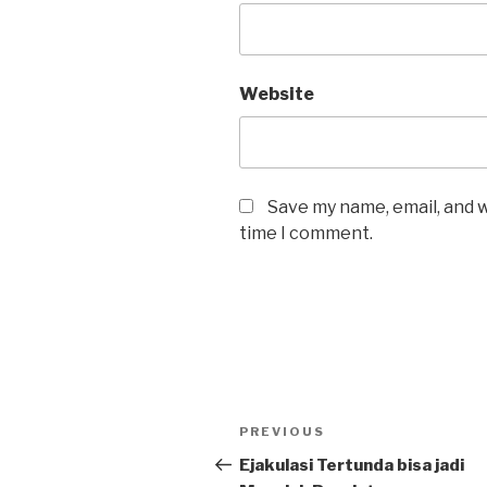
Website
Save my name, email, and w
time I comment.
Post
Previous
PREVIOUS
navigation
Post
Ejakulasi Tertunda bisa jadi