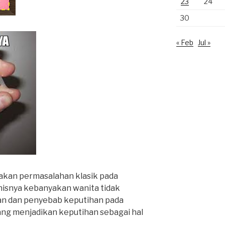
23
24
30
« Feb
Jul »
kan permasalahan klasik pada
nisnya kebanyakan wanita tidak
an dan penyebab keputihan pada
yang menjadikan keputihan sebagai hal