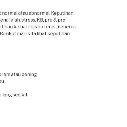
at normal atau abnormal. Keputihan
ena lelah, stress, KB, pre & pra
eputihan keluar secara terus menerus
Berikut mari kita lihat keputihan
krem atau bening
au
ilang sedikit