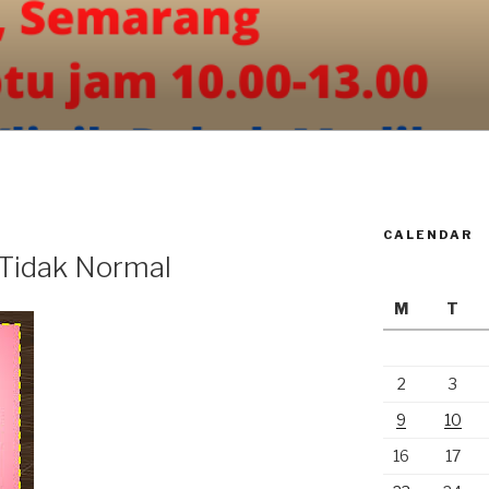
CALENDAR
n Tidak Normal
M
T
2
3
9
10
16
17