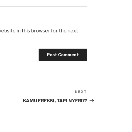
ebsite in this browser for the next
NEXT
Next
Post
KAMU EREKSI, TAPI NYERI??