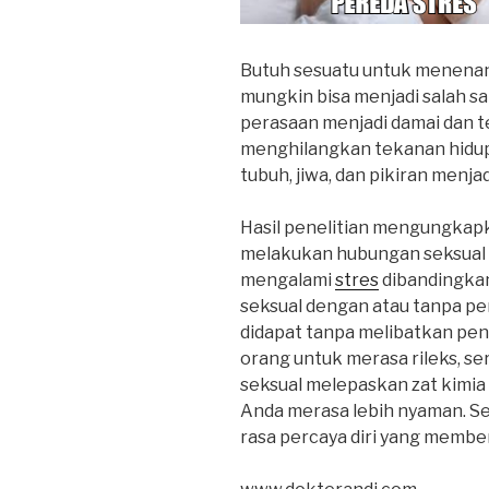
Butuh sesuatu untuk menena
mungkin bisa menjadi salah sa
perasaan menjadi damai dan t
menghilangkan tekanan hidup
tubuh, jiwa, dan pikiran menjad
Hasil penelitian mengungkap
melakukan hubungan seksual p
mengalami
stres
dibandingkan
seksual dengan atau tanpa pe
didapat tanpa melibatkan pe
orang untuk merasa rileks, s
seksual melepaskan zat kimi
Anda merasa lebih nyaman. Sel
rasa percaya diri yang memben