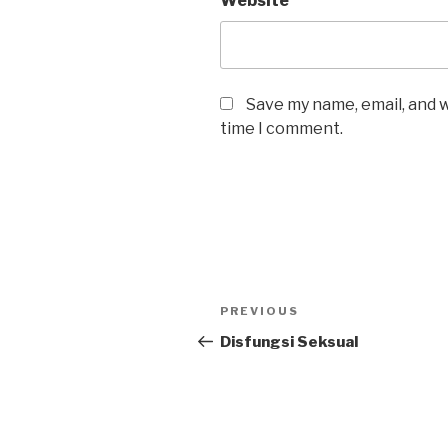
Website
Save my name, email, and w
time I comment.
Post
Previous
PREVIOUS
navigation
Post
Disfungsi Seksual