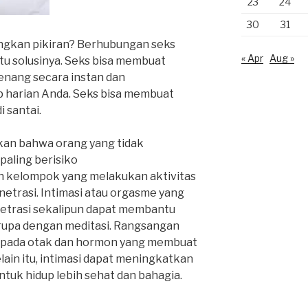
23
24
30
31
ngkan pikiran? Berhubungan seks
« Apr
Aug »
tu solusinya. Seks bisa membuat
enang secara instan dan
 harian Anda. Seks bisa membuat
i santai.
kan bahwa orang yang tidak
aling berisiko
 kelompok yang melakukan aktivitas
netrasi. Intimasi atau orgasme yang
netrasi sekalipun dapat membantu
erupa dengan meditasi. Rangsangan
a pada otak dan hormon yang membuat
ain itu, intimasi dapat meningkatkan
tuk hidup lebih sehat dan bahagia.