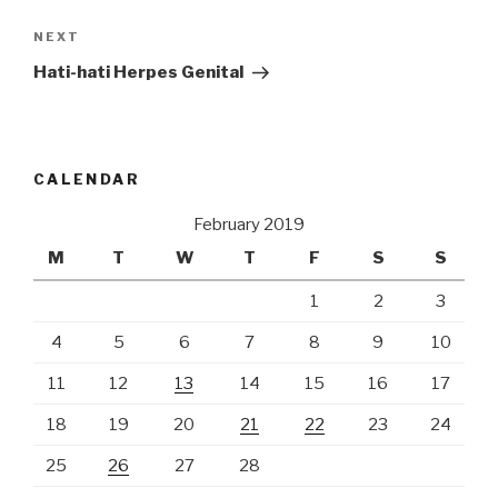
Next
NEXT
Post
Hati-hati Herpes Genital
CALENDAR
February 2019
M
T
W
T
F
S
S
1
2
3
4
5
6
7
8
9
10
11
12
13
14
15
16
17
18
19
20
21
22
23
24
25
26
27
28