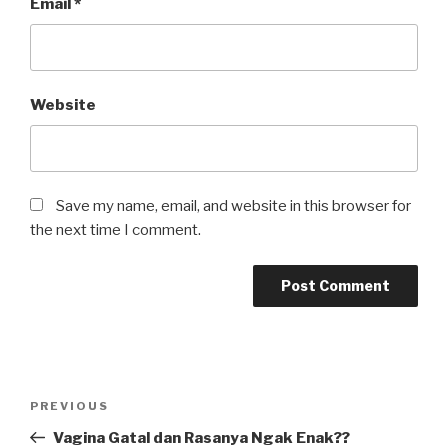
Email
*
Website
Save my name, email, and website in this browser for
the next time I comment.
Post
Previous
PREVIOUS
navigation
Post
Vagina Gatal dan Rasanya Ngak Enak??