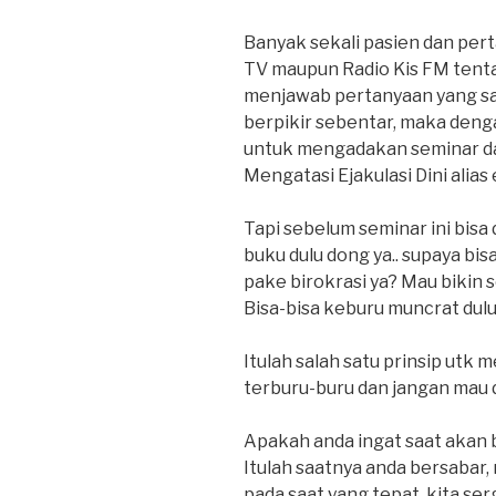
Banyak sekali pasien dan per
TV maupun Radio Kis FM tentan
menjawab pertanyaan yang sa
berpikir sebentar, maka denga
untuk mengadakan seminar 
Mengatasi Ejakulasi Dini alias ed
Tapi sebelum seminar ini bisa 
buku dulu dong ya.. supaya bi
pake birokrasi ya? Mau bikin 
Bisa-bisa keburu muncrat dul
Itulah salah satu prinsip utk m
terburu-buru dan jangan mau d
Apakah anda ingat saat akan
Itulah saatnya anda bersabar
pada saat yang tepat, kita ser