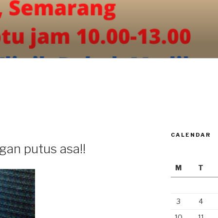
CALENDAR
ngan putus asa!!
M
T
3
4
10
11