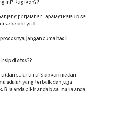
 ini? Rugi kan??
jang perjalanan.. apalagi kalau bisa
 sebelahnya..!!
 prosesnya, jangan cuma hasil
nsip di atas??
mu (dan celanamu) Siapkan medan
a adalah yang terbaik dan juga
k. Bila anda pikir anda bisa, maka anda