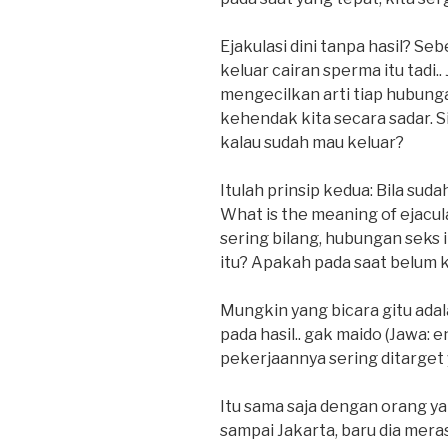
Ejakulasi dini tanpa hasil? Se
keluar cairan sperma itu tadi
mengecilkan arti tiap hubunga
kehendak kita secara sadar. S
kalau sudah mau keluar?
Itulah prinsip kedua: Bila suda
What is the meaning of ejacul
sering bilang, hubungan seks i
itu? Apakah pada saat belum k
Mungkin yang bicara gitu ada
pada hasil.. gak maido (Jawa: 
pekerjaannya sering ditarget 
Itu sama saja dengan orang yan
sampai Jakarta, baru dia mera