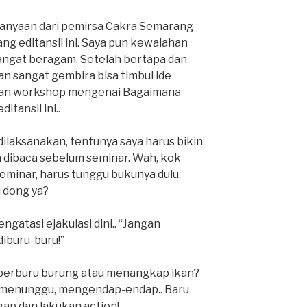
tanyaan dari pemirsa Cakra Semarang
g editansil ini. Saya pun kewalahan
ngat beragam. Setelah bertapa dan
n sangat gembira bisa timbul ide
dan workshop mengenai Bagaimana
itansil ini..
dilaksanakan, tentunya saya harus bikin
sa dibaca sebelum seminar. Wah, kok
seminar, harus tunggu bukunya dulu.
u dong ya?
engatasi ejakulasi dini.. “Jangan
iburu-buru!”
 berburu burung atau menangkap ikan?
, menunggu, mengendap-endap.. Baru
gap dan lakukan action!