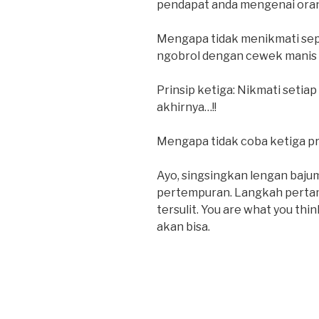
pendapat anda mengenai orang
Mengapa tidak menikmati sepan
ngobrol dengan cewek manis di
Prinsip ketiga: Nikmati setiap
akhirnya…!!
Mengapa tidak coba ketiga pri
Ayo, singsingkan lengan baju
pertempuran. Langkah pertam
tersulit. You are what you thin
akan bisa.