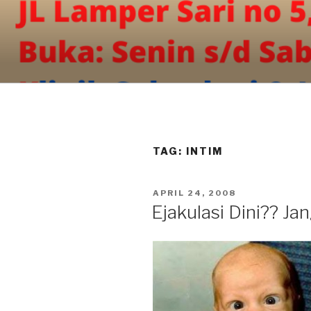
Skip
to
content
TAG:
INTIM
POSTED
APRIL 24, 2008
ON
Ejakulasi Dini?? Ja