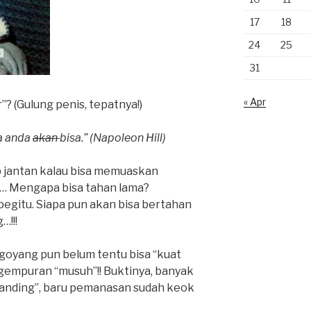
17
18
24
25
31
« Apr
”? (Gulung penis, tepatnya!)
ka anda
akan
bisa.” (Napoleon Hill)
 jantan kalau bisa memuaskan
a… Mengapa bisa tahan lama?
begitu. Siapa pun akan bisa bertahan
…!!!
digoyang pun belum tentu bisa “kuat
gempuran “musuh”!! Buktinya, banyak
tanding”, baru pemanasan sudah keok