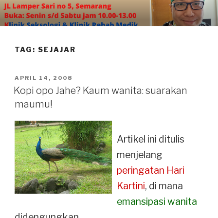
Skip
to
content
TAG:
SEJAJAR
POSTED
APRIL 14, 2008
ON
Kopi opo Jahe? Kaum wanita: suarakan
maumu!
Artikel ini ditulis
menjelang
peringatan Hari
Kartini
, di mana
emansipasi wanita
didengungkan.