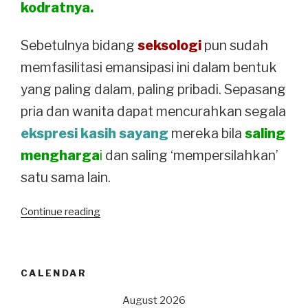
kodratnya.
Sebetulnya bidang
seksologi
pun sudah
memfasilitasi emansipasi ini dalam bentuk
yang paling dalam, paling pribadi. Sepasang
pria dan wanita dapat mencurahkan segala
ekspresi kasih sayang
mereka bila
saling
mengharga
i
dan saling ‘mempersilahkan’
satu sama lain.
“Kopi
Continue reading
opo
Jahe?
Kaum
CALENDAR
wanita:
suarakan
August 2026