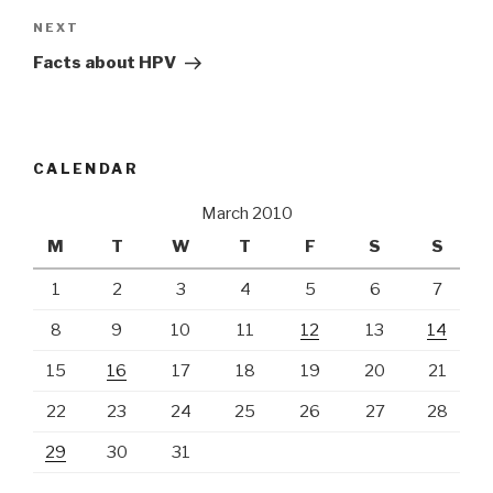
Next
NEXT
Post
Facts about HPV
CALENDAR
March 2010
M
T
W
T
F
S
S
1
2
3
4
5
6
7
8
9
10
11
12
13
14
15
16
17
18
19
20
21
22
23
24
25
26
27
28
29
30
31