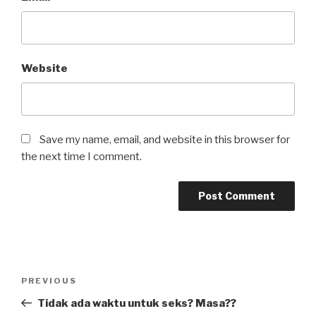
Website
Save my name, email, and website in this browser for
the next time I comment.
Post
Previous
PREVIOUS
navigation
Post
Tidak ada waktu untuk seks? Masa??