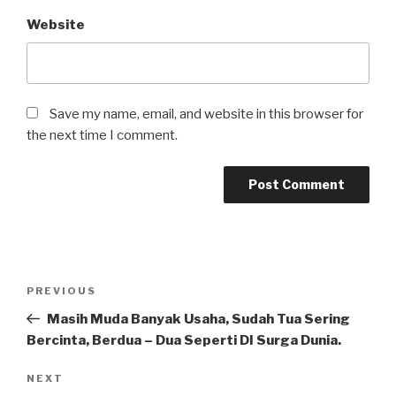
Website
Save my name, email, and website in this browser for
the next time I comment.
Post
Previous
PREVIOUS
navigation
Post
Masih Muda Banyak Usaha, Sudah Tua Sering
Bercinta, Berdua – Dua Seperti DI Surga Dunia.
Next
NEXT