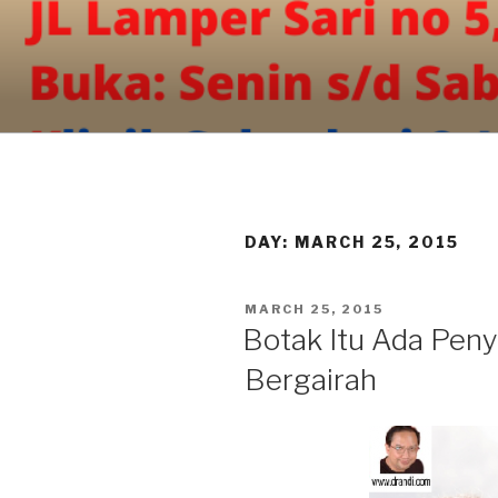
Skip
to
content
DAY:
MARCH 25, 2015
POSTED
MARCH 25, 2015
ON
Botak Itu Ada Pen
Bergairah