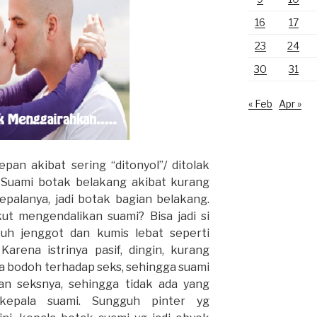
16
17
23
24
30
31
« Feb
Apr »
pan akibat sering “ditonyol”/ ditolak
i, Suami botak belakang akibat kurang
 kepalanya, jadi botak bagian belakang.
ikut mengendalikan suami? Bisa jadi si
uh jenggot dan kumis lebat seperti
Karena istrinya pasif, dingin, kurang
sa bodoh terhadap seks, sehingga suami
an seksnya, sehingga tidak ada yang
epala suami. Sungguh pinter yg