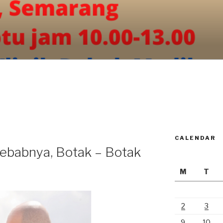
CALENDAR
yebabnya, Botak – Botak
M
T
2
3
9
10