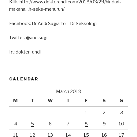
Kllik: http://www.dokterandi.com/2019/03/29/hindari-
makana…h-seks-menurun/
Facebook: Dr Andi Sugiarto – Dr Seksologi
Twitter: @andisugi
Ig: dokter_andi
CALENDAR
March 2019
M
T
W
T
F
S
S
1
2
3
4
5
6
7
8
9
10
11
12
13
14
15
16
17