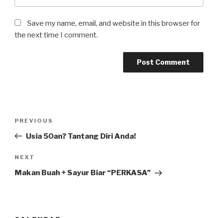
Save my name, email, and website in this browser for
the next time I comment.
Post
Previous
PREVIOUS
navigation
Post
Usia 50an? Tantang Diri Anda!
Next
NEXT
Post
Makan Buah + Sayur Biar “PERKASA”