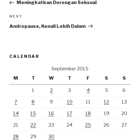
Post
Meningkatkan Dorongan Seksual
Next
NEXT
Post
Andropause, Kenali Lebih Dalam
CALENDAR
September 2015
M
T
W
T
F
S
S
1
2
3
4
5
6
7
8
9
10
11
12
13
14
15
16
17
18
19
20
21
22
23
24
25
26
27
28
29
30