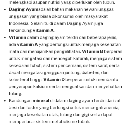
melengkapi asupan nutrisi yang diperlukan oleh tubuh.
Daging Ayam
adalah bahan makanan hewani unggas-
unggasan yang biasa dikonsumsi oleh masyarakat
Indonesia. Selain itu di dalam Daging Ayam juga
terkandung
vitamin A
.
Vitamin
dalam daging ayam terdiri dari beberapa jenis,
ada
vitamin A
yang berfungsi untuk menjaga kesehatan
mata dan menajamkan pengelihatan.
Vitamin B
berperan
untuk mengatasi dan mencegah katarak, menjaga sistem
kekebalan tubuh, sistem pencernaan, sistem saraf, serta
dapat mengatasi gangguan jantung, diabetes, dan
kolesterol tinggi.
Vitamin D
berperan untuk membantu
penyerapan kalsium serta menguatkan dan menyehatkan
tulang.
Kandungan
mineral
di dalam daging ayam terdiri dari zat
besi dan fosfor yang berfungsi untuk mencegah anemia,
menjaga kesehatan otak, tulang dan gigi serta dapat
memperlacar sistem metabolisme tubuh.