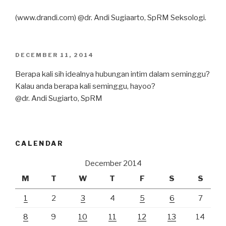
(www.drandi.com) @dr. Andi Sugiaarto, SpRM Seksologi.
POSTED
DECEMBER 11, 2014
ON
Berapa kali sih idealnya hubungan intim dalam seminggu?
Kalau anda berapa kali seminggu, hayoo?
@dr. Andi Sugiarto, SpRM
CALENDAR
December 2014
M
T
W
T
F
S
S
1
2
3
4
5
6
7
8
9
10
11
12
13
14