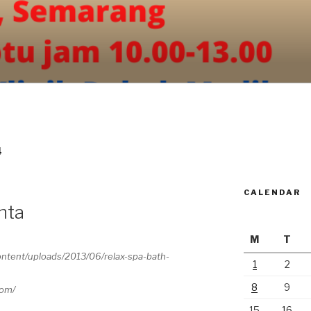
4
CALENDAR
nta
M
T
1
2
8
9
com/
15
16