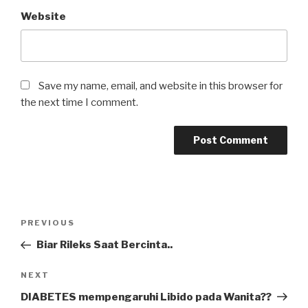
Website
Save my name, email, and website in this browser for
the next time I comment.
Post
Previous
PREVIOUS
navigation
Post
Biar Rileks Saat Bercinta..
Next
NEXT
Post
DIABETES mempengaruhi Libido pada Wanita??