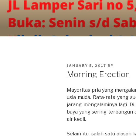
Skip
to
content
POSTED
JANUARY 5, 2017
BY
ON
Morning Erection
Mayoritas pria yang mengalami
usia muda. Rata-rata yang s
jarang mengalaminya lagi. Di 
baya yang sering terbangun d
air kecil.
Selain itu, salah satu alasa