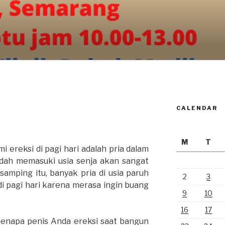
CALENDAR
M
T
 ereksi di pagi hari adalah pria dalam
udah memasuki usia senja akan sangat
samping itu, banyak pria di usia paruh
2
3
i pagi hari karena merasa ingin buang
9
10
16
17
n kenapa penis Anda ereksi saat bangun