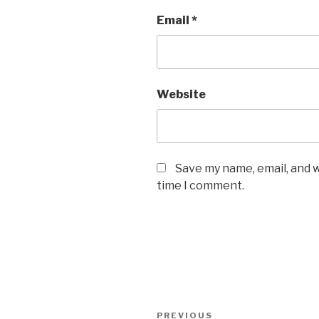
Email
*
Website
Save my name, email, and w
time I comment.
Post
Previous
PREVIOUS