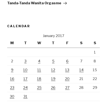
Post
Tanda-Tanda Wanita Orgasme
CALENDAR
January 2017
M
T
W
T
F
S
S
1
2
3
4
5
6
7
8
9
10
11
12
13
14
15
16
17
18
19
20
21
22
23
24
25
26
27
28
29
30
31