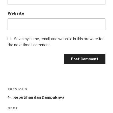
Website
Save my name, email, and website in this browser for
the next time I comment.
Post
Previous
PREVIOUS
navigation
Post
Keputihan dan Dampaknya
Next
NEXT