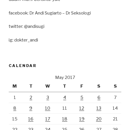
facebook: Dr Andi Sugiarto – Dr Seksologi
twitter: @andisugi
ig: dokter_andi
CALENDAR
May 2017
M
T
W
T
F
S
S
1
2
3
4
5
6
7
8
9
10
11
12
13
14
15
16
17
18
19
20
21
22
23
24
25
26
27
28