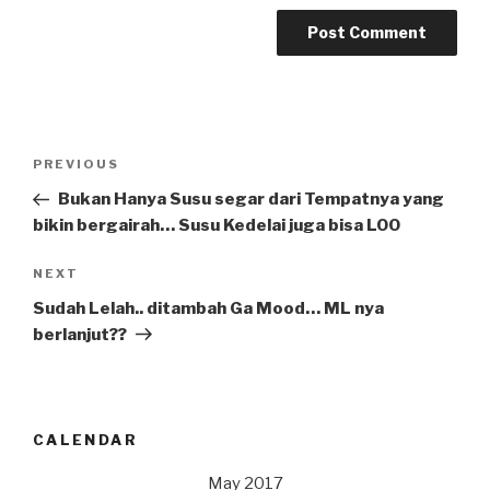
Post
Previous
PREVIOUS
navigation
Post
Bukan Hanya Susu segar dari Tempatnya yang
bikin bergairah… Susu Kedelai juga bisa LOO
Next
NEXT
Post
Sudah Lelah.. ditambah Ga Mood… ML nya
berlanjut??
CALENDAR
May 2017