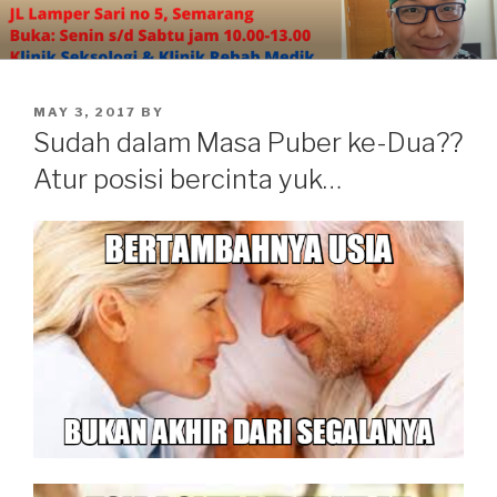
Skip
to
content
POSTED
MAY 3, 2017
BY
ON
Sudah dalam Masa Puber ke-Dua??
Atur posisi bercinta yuk…