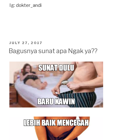
Ig: dokter_andi
POSTED
JULY 27, 2017
ON
Bagusnya sunat apa Ngak ya??