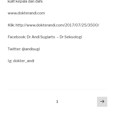
kulit kepala dan dahi.
www.dokterandi.com
Klik: http://www.dokterandi.com/2017/07/25/3500/
Facebook: Dr Andi Sugiarto – Dr Seksologi
Twitter: @andisugi
Ig: dokter_andi
Posts
Next
Page
1
pag
navigation