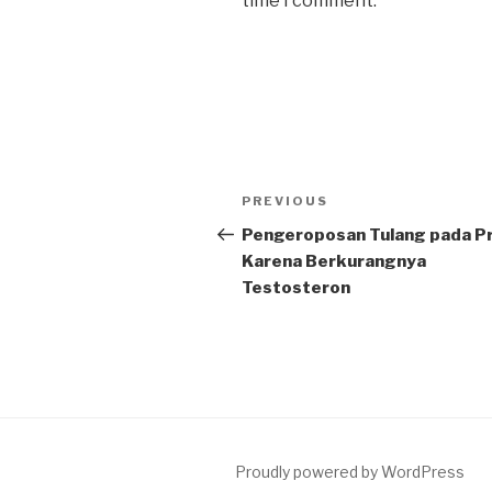
time I comment.
Post
Previous
PREVIOUS
navigation
Post
Pengeroposan Tulang pada Pr
Karena Berkurangnya
Testosteron
Proudly powered by WordPress