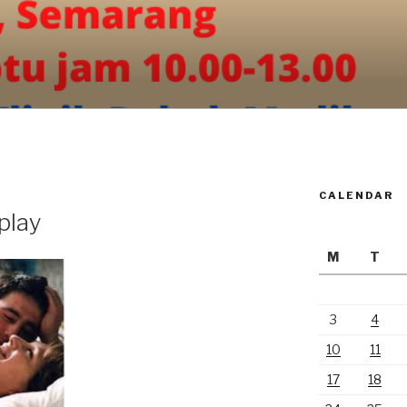
CALENDAR
play
M
T
3
4
10
11
17
18