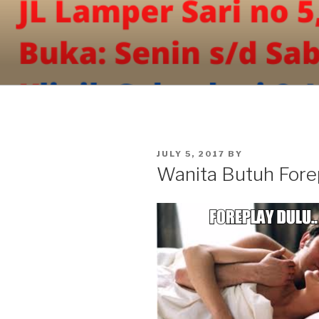
Skip
to
content
POSTED
JULY 5, 2017
BY
ON
Wanita Butuh Fore