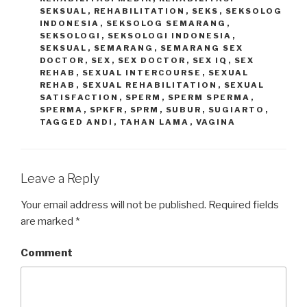
SEKSUAL
,
REHABILITATION
,
SEKS
,
SEKSOLOG
INDONESIA
,
SEKSOLOG SEMARANG
,
SEKSOLOGI
,
SEKSOLOGI INDONESIA
,
SEKSUAL
,
SEMARANG
,
SEMARANG SEX
DOCTOR
,
SEX
,
SEX DOCTOR
,
SEX IQ
,
SEX
REHAB
,
SEXUAL INTERCOURSE
,
SEXUAL
REHAB
,
SEXUAL REHABILITATION
,
SEXUAL
SATISFACTION
,
SPERM
,
SPERM SPERMA
,
SPERMA
,
SPKFR
,
SPRM
,
SUBUR
,
SUGIARTO
,
TAGGED ANDI
,
TAHAN LAMA
,
VAGINA
Leave a Reply
Your email address will not be published.
Required fields
are marked
*
Comment