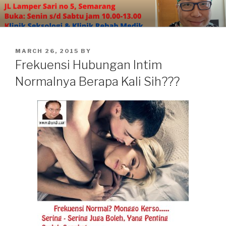
Skip
to
content
POSTED
MARCH 26, 2015
BY
ON
Frekuensi Hubungan Intim
Normalnya Berapa Kali Sih???