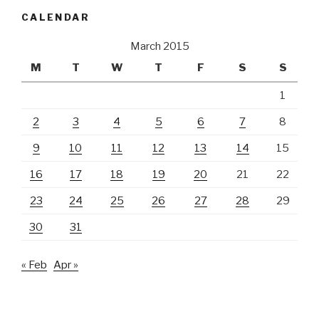
CALENDAR
March 2015
M
T
W
T
F
S
S
1
2
3
4
5
6
7
8
9
10
11
12
13
14
15
16
17
18
19
20
21
22
23
24
25
26
27
28
29
30
31
« Feb
Apr »