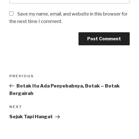
Save my name, email, and website in this browser for
the next time I comment.
Post
Previous
PREVIOUS
navigation
Post
Botak Itu Ada Penyebabnya, Botak – Botak
Bergairah
Next
NEXT
Post
Sejuk Tapi Hangat