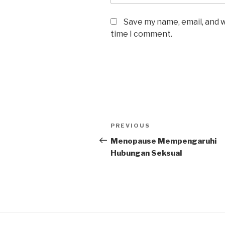
Save my name, email, and w
time I comment.
Post
Previous
PREVIOUS
navigation
Post
Menopause Mempengaruhi
Hubungan Seksual