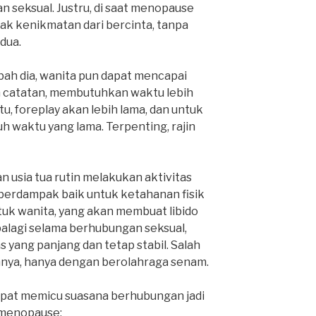
 seksual. Justru, di saat menopause
ak kenikmatan dari bercinta, tanpa
dua.
ah dia, wanita pun dapat mencapai
n catatan, membutuhkan waktu lebih
tu, foreplay akan lebih lama, dan untuk
uh waktu yang lama. Terpenting, rajin
n usia tua rutin melakukan aktivitas
 berdampak baik untuk ketahanan fisik
ntuk wanita, yang akan membuat libido
palagi selama berhubungan seksual,
 yang panjang dan tetap stabil. Salah
nnya, hanya dengan berolahraga senam.
apat memicu suasana berhubungan jadi
 menopause: