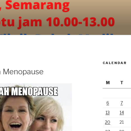
CALENDAR
a Menopause
M
T
6
7
13
14
20
21