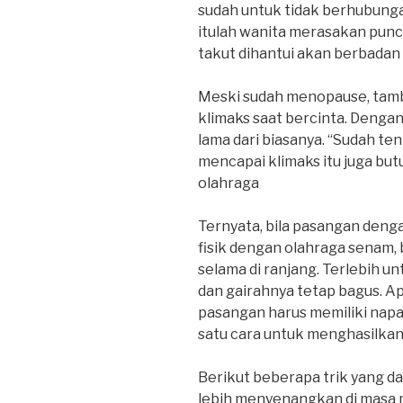
sudah untuk tidak berhubungan
itulah wanita merasakan punc
takut dihantui akan berbadan 
Meski sudah menopause, tamb
klimaks saat bercinta. Denga
lama dari biasanya. “Sudah ten
mencapai klimaks itu juga but
olahraga
Ternyata, bila pasangan denga
fisik dengan olahraga senam,
selama di ranjang. Terlebih u
dan gairahnya tetap bagus. A
pasangan harus memiliki napas
satu cara untuk menghasilka
Berikut beberapa trik yang d
lebih menyenangkan di masa