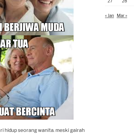
27
28
« Jan
Mar »
i hidup seorang wanita. meski gairah