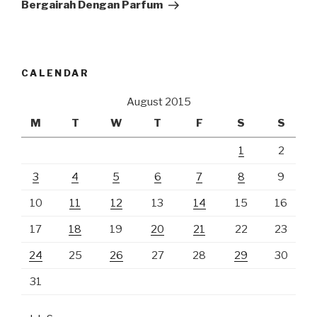
Post
Bergairah Dengan Parfum
CALENDAR
August 2015
M
T
W
T
F
S
S
1
2
3
4
5
6
7
8
9
10
11
12
13
14
15
16
17
18
19
20
21
22
23
24
25
26
27
28
29
30
31