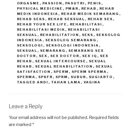
ORGASME
,
PASSION
,
PASUTRI
,
PENIS
,
PHYSICAL MEDICINE
,
PM&R
,
REHAB
,
REHAB
MEDIK INDONESIA
,
REHAB MEDIK SEMARANG
,
REHAB SEKS
,
REHAB SEKSUAL
,
REHAB SEX
,
REHAB YOUR SEX LIFE
,
REHABILITASI
,
REHABILITASI MEDIK
,
REHABILITASI
SEKSUAL
,
REHABILITATION
,
SEKS
,
SEKSOLOG
INDONESIA
,
SEKSOLOG SEMARANG
,
SEKSOLOGI
,
SEKSOLOGI INDONESIA
,
SEKSUAL
,
SEMARANG
,
SEMARANG SEX
DOCTOR
,
SEX
,
SEX DOCTOR
,
SEX IQ
,
SEX
REHAB
,
SEXUAL INTERCOURSE
,
SEXUAL
REHAB
,
SEXUAL REHABILITATION
,
SEXUAL
SATISFACTION
,
SPERM
,
SPERM SPERMA
,
SPERMA
,
SPKFR
,
SPRM
,
SUBUR
,
SUGIARTO
,
TAGGED ANDI
,
TAHAN LAMA
,
VAGINA
Leave a Reply
Your email address will not be published.
Required fields
are marked
*