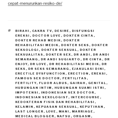
cepat-menurunkan-resiko-de/
TAGS
BIRAHI
,
CAKRA TV
,
DESIRE
,
DISFUNGSI
EREKSI
,
DOCTOR LOVE
,
DOKTER CINTA
,
DOKTER REHAB MEDIK
,
DOKTER
REHABILITASI MEDIK
,
DOKTER SEKS
,
DOKTER
SEKSOLOGI
,
DOKTER SEKSUAL
,
DOKTER
SEKSUALITAS
,
DOKTER SEX
,
DR ANDI
,
DR ANDI
SEMARANG
,
DR ANDI SUGIARTO
,
DR CINTA
,
DR
ENJOY
,
DR LOVE
,
DR REHABILITASI MEDIK
,
DR
SEKS
,
DR SEKS SEMARANG
,
EJAKULASI DINI
,
ERECTILE DYSFUNCTION
,
ERECTION
,
EREKSI
,
FAMOUS SEX DOCTOR
,
FERTILITAS
,
FERTILITY
,
FLUOR ALBUS
,
GAIRAH
,
GENITAL
,
HUBUNGAN INTIM
,
HUBUNGAN SUAMI ISTRI
,
IMPOTENSI
,
INDONESIAN SEX DOCTOR
,
INDONESIAN SEXOLOGIST
,
INTERCOURSE
,
KEDOKTERAN FISIK DAN REHABILITASI
,
KELAMIN
,
KEPUASAN SEKSUAL
,
KEPUTIHAN
,
LAST LONGER
,
LOVE
,
MANI
,
MARRIAGE
,
MEDICAL BLOGGER
,
NAFSU
,
ORGASM
,