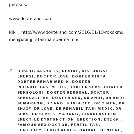
perokok.
www.dokterandi.com
klik
http://www.dokterandi.com/2016/01/19/rokokmu-
mengurangi-stamina-sperma-mu/
TAGS
BIRAHI
,
CAKRA TV
,
DESIRE
,
DISFUNGSI
EREKSI
,
DOCTOR LOVE
,
DOKTER CINTA
,
DOKTER REHAB MEDIK
,
DOKTER
REHABILITASI MEDIK
,
DOKTER SEKS
,
DOKTER
SEKSOLOGI
,
DOKTER SEKSUAL
,
DOKTER
SEKSUALITAS
,
DOKTER SEX
,
DR ANDI
,
DR ANDI
SEMARANG
,
DR ANDI SUGIARTO
,
DR CINTA
,
DR
ENJOY
,
DR LOVE
,
DR REHABILITASI MEDIK
,
DR
SEKS
,
DR SEKS SEMARANG
,
EJAKULASI DINI
,
ERECTILE DYSFUNCTION
,
ERECTION
,
EREKSI
,
FAMOUS SEX DOCTOR
,
FERTILITAS
,
FERTILITY
,
FLUOR ALBUS
,
GAIRAH
,
GENITAL
,