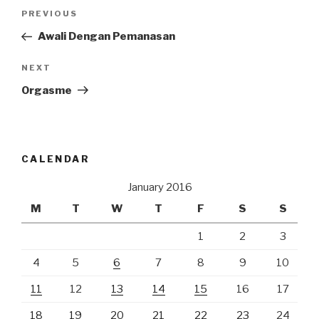
Post
Previous
PREVIOUS
navigation
Post
Awali Dengan Pemanasan
Next
NEXT
Post
Orgasme
CALENDAR
January 2016
M
T
W
T
F
S
S
1
2
3
4
5
6
7
8
9
10
11
12
13
14
15
16
17
18
19
20
21
22
23
24