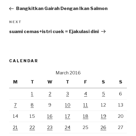
navigation
Post
Bangkitkan Gairah Dengan Ikan Salmon
Next
NEXT
Post
suami cemas+istri cuek = Ejakulasi dini
CALENDAR
March 2016
M
T
W
T
F
S
S
1
2
3
4
5
6
7
8
9
10
11
12
13
14
15
16
17
18
19
20
21
22
23
24
25
26
27