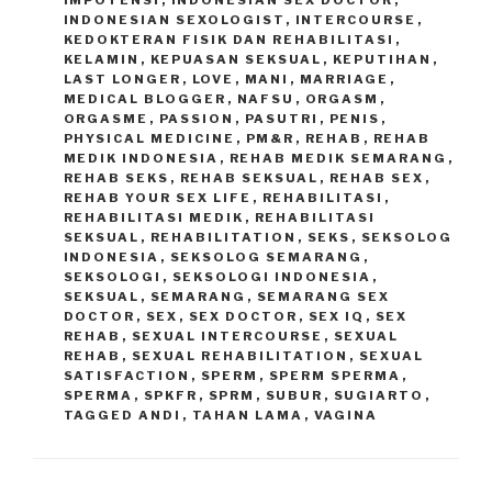
INDONESIAN SEXOLOGIST
,
INTERCOURSE
,
KEDOKTERAN FISIK DAN REHABILITASI
,
KELAMIN
,
KEPUASAN SEKSUAL
,
KEPUTIHAN
,
LAST LONGER
,
LOVE
,
MANI
,
MARRIAGE
,
MEDICAL BLOGGER
,
NAFSU
,
ORGASM
,
ORGASME
,
PASSION
,
PASUTRI
,
PENIS
,
PHYSICAL MEDICINE
,
PM&R
,
REHAB
,
REHAB
MEDIK INDONESIA
,
REHAB MEDIK SEMARANG
,
REHAB SEKS
,
REHAB SEKSUAL
,
REHAB SEX
,
REHAB YOUR SEX LIFE
,
REHABILITASI
,
REHABILITASI MEDIK
,
REHABILITASI
SEKSUAL
,
REHABILITATION
,
SEKS
,
SEKSOLOG
INDONESIA
,
SEKSOLOG SEMARANG
,
SEKSOLOGI
,
SEKSOLOGI INDONESIA
,
SEKSUAL
,
SEMARANG
,
SEMARANG SEX
DOCTOR
,
SEX
,
SEX DOCTOR
,
SEX IQ
,
SEX
REHAB
,
SEXUAL INTERCOURSE
,
SEXUAL
REHAB
,
SEXUAL REHABILITATION
,
SEXUAL
SATISFACTION
,
SPERM
,
SPERM SPERMA
,
SPERMA
,
SPKFR
,
SPRM
,
SUBUR
,
SUGIARTO
,
TAGGED ANDI
,
TAHAN LAMA
,
VAGINA