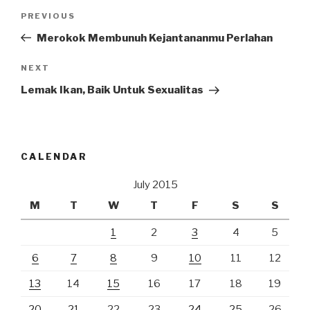
Post
Previous
PREVIOUS
navigation
Post
Merokok Membunuh Kejantananmu Perlahan
Next
NEXT
Post
Lemak Ikan, Baik Untuk Sexualitas
CALENDAR
July 2015
M
T
W
T
F
S
S
1
2
3
4
5
6
7
8
9
10
11
12
13
14
15
16
17
18
19
20
21
22
23
24
25
26