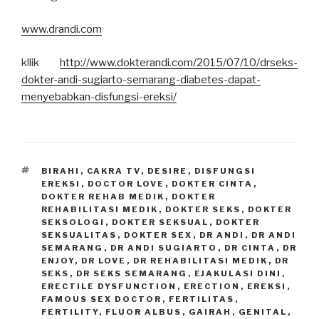
www.drandi.com
kllik
http://www.dokterandi.com/2015/07/10/drseks-
dokter-andi-sugiarto-semarang-diabetes-dapat-
menyebabkan-disfungsi-ereksi/
TAGS
BIRAHI
,
CAKRA TV
,
DESIRE
,
DISFUNGSI
EREKSI
,
DOCTOR LOVE
,
DOKTER CINTA
,
DOKTER REHAB MEDIK
,
DOKTER
REHABILITASI MEDIK
,
DOKTER SEKS
,
DOKTER
SEKSOLOGI
,
DOKTER SEKSUAL
,
DOKTER
SEKSUALITAS
,
DOKTER SEX
,
DR ANDI
,
DR ANDI
SEMARANG
,
DR ANDI SUGIARTO
,
DR CINTA
,
DR
ENJOY
,
DR LOVE
,
DR REHABILITASI MEDIK
,
DR
SEKS
,
DR SEKS SEMARANG
,
EJAKULASI DINI
,
ERECTILE DYSFUNCTION
,
ERECTION
,
EREKSI
,
FAMOUS SEX DOCTOR
,
FERTILITAS
,
FERTILITY
,
FLUOR ALBUS
,
GAIRAH
,
GENITAL
,