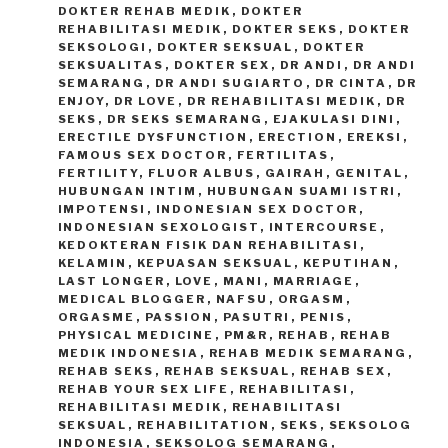
DOKTER REHAB MEDIK
,
DOKTER
REHABILITASI MEDIK
,
DOKTER SEKS
,
DOKTER
SEKSOLOGI
,
DOKTER SEKSUAL
,
DOKTER
SEKSUALITAS
,
DOKTER SEX
,
DR ANDI
,
DR ANDI
SEMARANG
,
DR ANDI SUGIARTO
,
DR CINTA
,
DR
ENJOY
,
DR LOVE
,
DR REHABILITASI MEDIK
,
DR
SEKS
,
DR SEKS SEMARANG
,
EJAKULASI DINI
,
ERECTILE DYSFUNCTION
,
ERECTION
,
EREKSI
,
FAMOUS SEX DOCTOR
,
FERTILITAS
,
FERTILITY
,
FLUOR ALBUS
,
GAIRAH
,
GENITAL
,
HUBUNGAN INTIM
,
HUBUNGAN SUAMI ISTRI
,
IMPOTENSI
,
INDONESIAN SEX DOCTOR
,
INDONESIAN SEXOLOGIST
,
INTERCOURSE
,
KEDOKTERAN FISIK DAN REHABILITASI
,
KELAMIN
,
KEPUASAN SEKSUAL
,
KEPUTIHAN
,
LAST LONGER
,
LOVE
,
MANI
,
MARRIAGE
,
MEDICAL BLOGGER
,
NAFSU
,
ORGASM
,
ORGASME
,
PASSION
,
PASUTRI
,
PENIS
,
PHYSICAL MEDICINE
,
PM&R
,
REHAB
,
REHAB
MEDIK INDONESIA
,
REHAB MEDIK SEMARANG
,
REHAB SEKS
,
REHAB SEKSUAL
,
REHAB SEX
,
REHAB YOUR SEX LIFE
,
REHABILITASI
,
REHABILITASI MEDIK
,
REHABILITASI
SEKSUAL
,
REHABILITATION
,
SEKS
,
SEKSOLOG
INDONESIA
,
SEKSOLOG SEMARANG
,