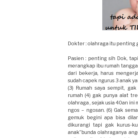
Dokter : olahraga itu penting 
Pasien : penting sih Dok, ta
merangkap ibu rumah tangga 
dari bekerja, harus mengerj
sudah capek ngurus 3 anak yang
(3) Rumah saya sempit, gak
rumah (4) gak punya alat trea
olahraga , sejak usia 40an ini
ngos – ngosan. (6) Gak sem
gemuk begini apa bisa dila
dikurangi tapi gak kurus-ku
anak”bunda olahraganya ange