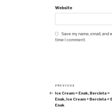
Website
Save my name, email, and w
time I comment.
Post
Previous
PREVIOUS
navigation
Post
Ice Cream = Enak, Bercinta =
Enak, Ice Cream + Bercinta = 
Enak