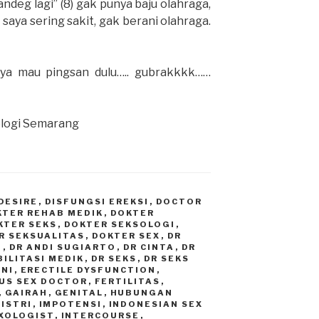
ndeg lagi” (8) gak punya baju olahraga,
 saya sering sakit, gak berani olahraga.
aya mau pingsan dulu….. gubrakkkk……
ologi Semarang
DESIRE
,
DISFUNGSI EREKSI
,
DOCTOR
KTER REHAB MEDIK
,
DOKTER
KTER SEKS
,
DOKTER SEKSOLOGI
,
R SEKSUALITAS
,
DOKTER SEX
,
DR
G
,
DR ANDI SUGIARTO
,
DR CINTA
,
DR
BILITASI MEDIK
,
DR SEKS
,
DR SEKS
INI
,
ERECTILE DYSFUNCTION
,
US SEX DOCTOR
,
FERTILITAS
,
,
GAIRAH
,
GENITAL
,
HUBUNGAN
ISTRI
,
IMPOTENSI
,
INDONESIAN SEX
XOLOGIST
,
INTERCOURSE
,