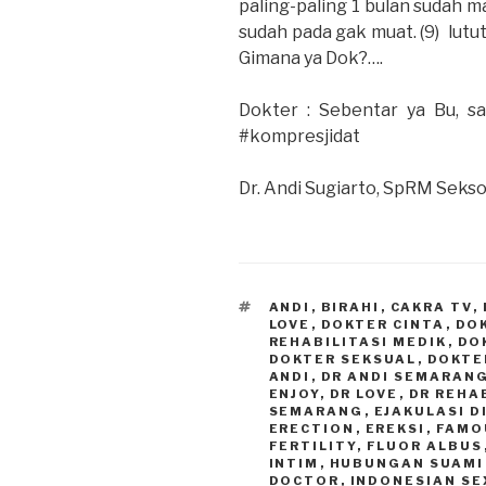
paling-paling 1 bulan sudah ma
sudah pada gak muat. (9) lutut
Gimana ya Dok?….
Dokter : Sebentar ya Bu, s
#kompresjidat
Dr. Andi Sugiarto, SpRM Seks
TAGS
ANDI
,
BIRAHI
,
CAKRA TV
,
LOVE
,
DOKTER CINTA
,
DO
REHABILITASI MEDIK
,
DO
DOKTER SEKSUAL
,
DOKTE
ANDI
,
DR ANDI SEMARAN
ENJOY
,
DR LOVE
,
DR REHA
SEMARANG
,
EJAKULASI D
ERECTION
,
EREKSI
,
FAMO
FERTILITY
,
FLUOR ALBUS
INTIM
,
HUBUNGAN SUAMI 
DOCTOR
,
INDONESIAN SE