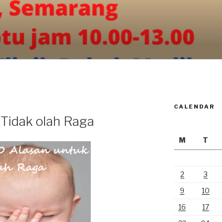
CALENDAR
Tidak olah Raga
M
T
2
3
9
10
16
17