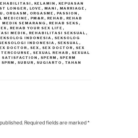
REHABILITASI
,
KELAMIN
,
KEPUASAN
ST LONGER
,
LOVE
,
MANI
,
MARRIAGE
,
U
,
ORGASM
,
ORGASME
,
PASSION
,
L MEDICINE
,
PM&R
,
REHAB
,
REHAB
B MEDIK SEMARANG
,
REHAB SEKS
,
SEX
,
REHAB YOUR SEX LIFE
,
TASI MEDIK
,
REHABILITASI SEKSUAL
,
SEKSOLOG INDONESIA
,
SEKSOLOG
SEKSOLOGI INDONESIA
,
SEKSUAL
,
EX DOCTOR
,
SEX
,
SEX DOCTOR
,
SEX
INTERCOURSE
,
SEXUAL REHAB
,
SEXUAL
 SATISFACTION
,
SPERM
,
SPERM
,
SPRM
,
SUBUR
,
SUGIARTO
,
TAHAN
 published.
Required fields are marked
*