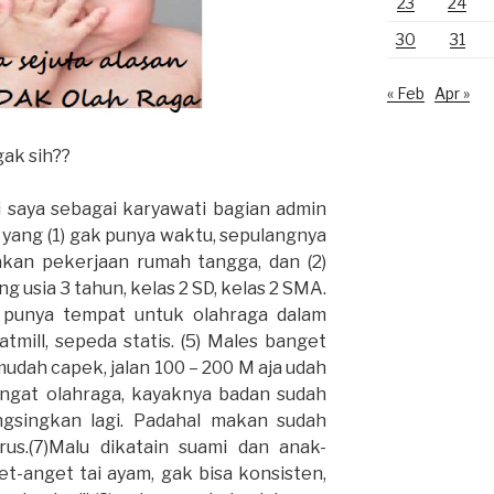
23
24
30
31
« Feb
Apr »
gak sih??
pi saya sebagai karyawati bagian admin
yang (1) gak punya waktu, sepulangnya
akan pekerjaan rumah tangga, dan (2)
 usia 3 tahun, kelas 2 SD, kelas 2 SMA.
 punya tempat untuk olahraga dalam
tmill, sepeda statis. (5) Males banget
 mudah capek, jalan 100 – 200 M aja udah
angat olahraga, kayaknya badan sudah
ngsingkan lagi. Padahal makan sudah
rus.(7)Malu dikatain suami dan anak-
t-anget tai ayam, gak bisa konsisten,