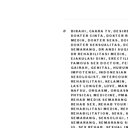
TAGS
BIRAHI
,
CAKRA TV
,
DESIR
DOKTER CINTA
,
DOKTER 
MEDIK
,
DOKTER SEKS
,
DO
DOKTER SEKSUALITAS
,
D
SEMARANG
,
DR ANDI SU
DR REHABILITASI MEDIK
,
EJAKULASI DINI
,
ERECTIL
FAMOUS SEX DOCTOR
,
FE
GAIRAH
,
GENITAL
,
HUBUN
IMPOTENSI
,
INDONESIAN
SEXOLOGIST
,
INTERCOUR
REHABILITASI
,
KELAMIN
,
LAST LONGER
,
LOVE
,
MAN
NAFSU
,
ORGASM
,
ORGAS
PHYSICAL MEDICINE
,
PM&
REHAB MEDIK SEMARANG
REHAB SEX
,
REHAB YOUR 
REHABILITASI MEDIK
,
RE
REHABILITATION
,
SEKS
,
SEMARANG
,
SEKSOLOGI
,
SEMARANG
,
SEMARANG S
IQ
,
SEX REHAB
,
SEXUAL 