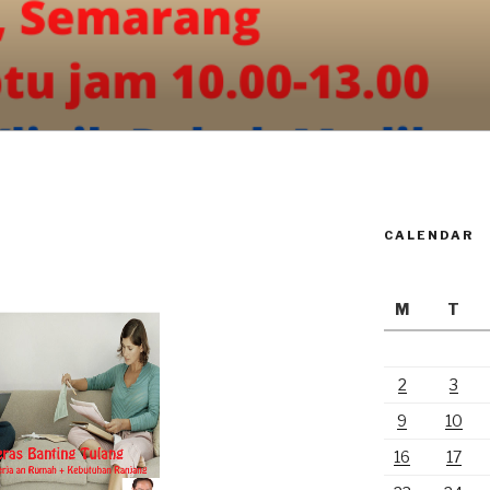
CALENDAR
M
T
2
3
9
10
16
17