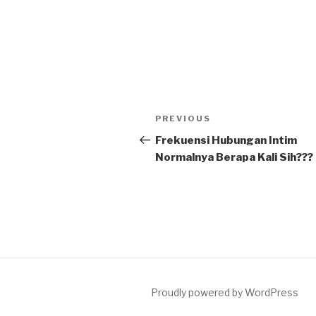
Post
Previous
PREVIOUS
navigation
Post
Frekuensi Hubungan Intim
Normalnya Berapa Kali Sih???
Proudly powered by WordPress