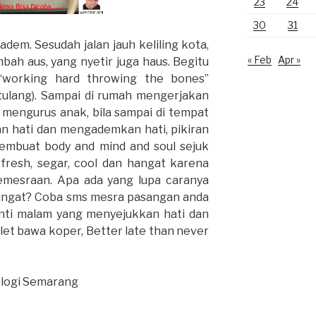
23
24
30
31
adem. Sesudah jalan jauh keliling kota,
« Feb
Apr »
bah aus, yang nyetir juga haus. Begitu
 “working hard throwing the bones”
tulang). Sampai di rumah mengerjakan
mengurus anak, bila sampai di tempat
an hati dan mengademkan hati, pikiran
 membuat body and mind and soul sejuk
 fresh, segar, cool dan hangat karena
kemesraan. Apa ada yang lupa caranya
hangat? Coba sms mesra pasangan anda
nti malam yang menyejukkan hati dan
et bawa koper, Better late than never
ologi Semarang