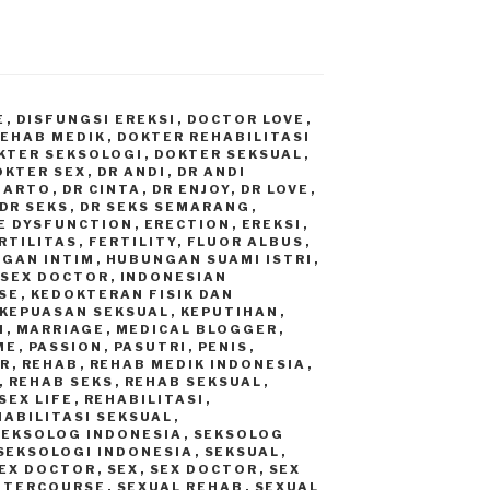
E
,
DISFUNGSI EREKSI
,
DOCTOR LOVE
,
REHAB MEDIK
,
DOKTER REHABILITASI
KTER SEKSOLOGI
,
DOKTER SEKSUAL
,
OKTER SEX
,
DR ANDI
,
DR ANDI
GIARTO
,
DR CINTA
,
DR ENJOY
,
DR LOVE
,
DR SEKS
,
DR SEKS SEMARANG
,
E DYSFUNCTION
,
ERECTION
,
EREKSI
,
RTILITAS
,
FERTILITY
,
FLUOR ALBUS
,
GAN INTIM
,
HUBUNGAN SUAMI ISTRI
,
 SEX DOCTOR
,
INDONESIAN
SE
,
KEDOKTERAN FISIK DAN
KEPUASAN SEKSUAL
,
KEPUTIHAN
,
I
,
MARRIAGE
,
MEDICAL BLOGGER
,
ME
,
PASSION
,
PASUTRI
,
PENIS
,
R
,
REHAB
,
REHAB MEDIK INDONESIA
,
,
REHAB SEKS
,
REHAB SEKSUAL
,
SEX LIFE
,
REHABILITASI
,
HABILITASI SEKSUAL
,
SEKSOLOG INDONESIA
,
SEKSOLOG
SEKSOLOGI INDONESIA
,
SEKSUAL
,
EX DOCTOR
,
SEX
,
SEX DOCTOR
,
SEX
INTERCOURSE
,
SEXUAL REHAB
,
SEXUAL