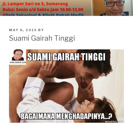
Skip
to
content
POSTED
MAY 6, 2015
BY
ON
Suami Gairah Tinggi