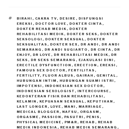
TAGS
BIRAHI
,
CAKRA TV
,
DESIRE
,
DISFUNGSI
EREKSI
,
DOCTOR LOVE
,
DOKTER CINTA
,
DOKTER REHAB MEDIK
,
DOKTER
REHABILITASI MEDIK
,
DOKTER SEKS
,
DOKTER
SEKSOLOGI
,
DOKTER SEKSUAL
,
DOKTER
SEKSUALITAS
,
DOKTER SEX
,
DR ANDI
,
DR ANDI
SEMARANG
,
DR ANDI SUGIARTO
,
DR CINTA
,
DR
ENJOY
,
DR LOVE
,
DR REHABILITASI MEDIK
,
DR
SEKS
,
DR SEKS SEMARANG
,
EJAKULASI DINI
,
ERECTILE DYSFUNCTION
,
ERECTION
,
EREKSI
,
FAMOUS SEX DOCTOR
,
FERTILITAS
,
FERTILITY
,
FLUOR ALBUS
,
GAIRAH
,
GENITAL
,
HUBUNGAN INTIM
,
HUBUNGAN SUAMI ISTRI
,
IMPOTENSI
,
INDONESIAN SEX DOCTOR
,
INDONESIAN SEXOLOGIST
,
INTERCOURSE
,
KEDOKTERAN FISIK DAN REHABILITASI
,
KELAMIN
,
KEPUASAN SEKSUAL
,
KEPUTIHAN
,
LAST LONGER
,
LOVE
,
MANI
,
MARRIAGE
,
MEDICAL BLOGGER
,
NAFSU
,
ORGASM
,
ORGASME
,
PASSION
,
PASUTRI
,
PENIS
,
PHYSICAL MEDICINE
,
PM&R
,
REHAB
,
REHAB
MEDIK INDONESIA
,
REHAB MEDIK SEMARANG
,