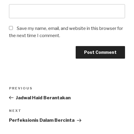
Save my name, email, and website in this browser for
the next time I comment.
Post
Previous
PREVIOUS
navigation
Post
Jadwal Haid Berantakan
Next
NEXT
Post
Perfeksionis Dalam Bercinta