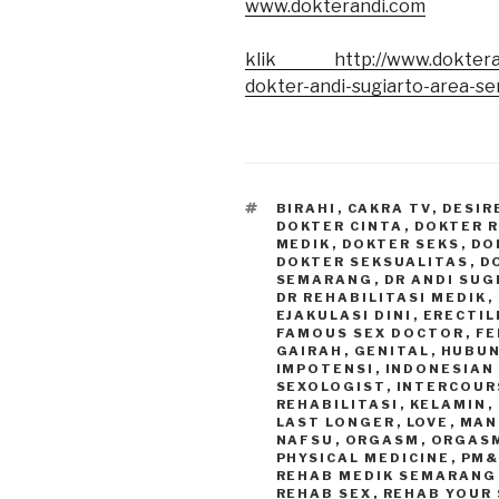
www.dokterandi.com
klik http://www.dokterand
dokter-andi-sugiarto-area-sen
TAGS
BIRAHI
,
CAKRA TV
,
DESIR
DOKTER CINTA
,
DOKTER 
MEDIK
,
DOKTER SEKS
,
DO
DOKTER SEKSUALITAS
,
D
SEMARANG
,
DR ANDI SU
DR REHABILITASI MEDIK
,
EJAKULASI DINI
,
ERECTIL
FAMOUS SEX DOCTOR
,
FE
GAIRAH
,
GENITAL
,
HUBUN
IMPOTENSI
,
INDONESIAN
SEXOLOGIST
,
INTERCOUR
REHABILITASI
,
KELAMIN
,
LAST LONGER
,
LOVE
,
MAN
NAFSU
,
ORGASM
,
ORGAS
PHYSICAL MEDICINE
,
PM&
REHAB MEDIK SEMARANG
REHAB SEX
,
REHAB YOUR 