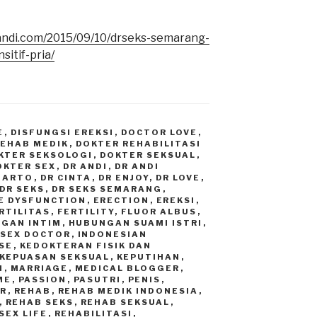
i.com/2015/09/10/drseks-semarang-
sitif-pria/
E
,
DISFUNGSI EREKSI
,
DOCTOR LOVE
,
REHAB MEDIK
,
DOKTER REHABILITASI
KTER SEKSOLOGI
,
DOKTER SEKSUAL
,
OKTER SEX
,
DR ANDI
,
DR ANDI
GIARTO
,
DR CINTA
,
DR ENJOY
,
DR LOVE
,
DR SEKS
,
DR SEKS SEMARANG
,
E DYSFUNCTION
,
ERECTION
,
EREKSI
,
RTILITAS
,
FERTILITY
,
FLUOR ALBUS
,
GAN INTIM
,
HUBUNGAN SUAMI ISTRI
,
 SEX DOCTOR
,
INDONESIAN
SE
,
KEDOKTERAN FISIK DAN
KEPUASAN SEKSUAL
,
KEPUTIHAN
,
I
,
MARRIAGE
,
MEDICAL BLOGGER
,
ME
,
PASSION
,
PASUTRI
,
PENIS
,
R
,
REHAB
,
REHAB MEDIK INDONESIA
,
,
REHAB SEKS
,
REHAB SEKSUAL
,
SEX LIFE
,
REHABILITASI
,