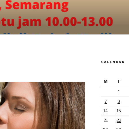
CALENDAR
M
T
1
7
8
14
15
21
22