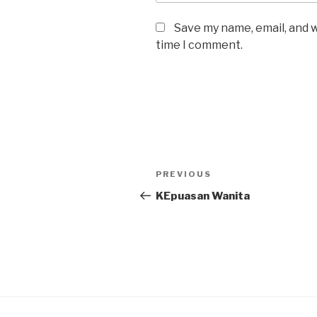
Save my name, email, and w
time I comment.
Post
Previous
PREVIOUS
navigation
Post
KEpuasan Wanita